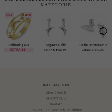
weißem Zirkon
KATEGORIE
SALE
45%
Delfin Ring aus
Aagaard Delfin
Delfin Ohrstecker in
vergoldetem
Ohrringe in Silber
Silber - Little Ones
EXTRA
34,-
19,-
34,-
CHANTI Preis
CHANTI Preis
Sterlingsilber
INFORMATION
Über CHANTI
CHANTI Club
Kontakt
Cookies- und Datenschutzrichtlinie