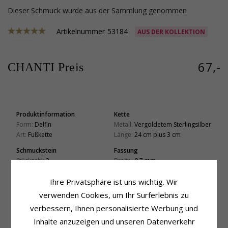
Dieser Schmuck wurde aus der Sammlung genommen
Artikelnummer
53184
AUS DER KOLLEKTION
67,-
CHANTI Preis
Produktinformation
Kette
Form:
Delfin
Metall:
Vergoldetem Sterlingsilber
Art:
Fußkette
Länge:
24 cm plus 3 cm
Schmuckstein
Fassung
Stückzahl:
2
Breite:
0,7 mm
Schliff:
Facettenschliff
Lieferzeit
Farbe:
Weißem
Ihre Privatsphäre ist uns wichtig. Wir
Lieferzeit:
4-5 Werktage
Schmuckstein:
Zirkon
verwenden Cookies, um Ihr Surferlebnis zu
verbessern, Ihnen personalisierte Werbung und
VERWANDTE PRODUKTE
Inhalte anzuzeigen und unseren Datenverkehr