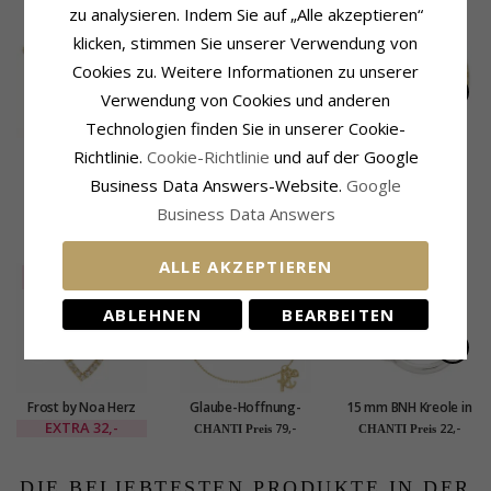
zu analysieren. Indem Sie auf „Alle akzeptieren“
SALE
60%
klicken, stimmen Sie unserer Verwendung von
Cookies zu. Weitere Informationen zu unserer
Verwendung von Cookies und anderen
Technologien finden Sie in unserer Cookie-
Schmetterling
13 mm lebensbaum
Herz Fußkette aus
Richtlinie.
Cookie-Richtlinie
und auf der Google
Fußkette aus
fußkette aus
vergoldetem
EXTRA
25,-
53,-
46,-
CHANTI Preis
CHANTI Preis
Business Data Answers-Website.
Google
vergoldetem
vergoldetem
Sterlingsilber und
Sterlingsilber und
sterlingsilber
Anhänger aus
Business Data Answers
Schmetterling aus
vergoldetem
KUNDEN KAUFTEN AUCH
vergoldetem
Sterlingsilber
Sterlingsilber
ALLE AKZEPTIEREN
SALE
40%
ABLEHNEN
BEARBEITEN
Frost by Noa Herz
Glaube-Hoffnung-
15 mm BNH Kreole in
Anhänger mit
Liebe Fußkette aus
Silber
EXTRA
32,-
79,-
22,-
CHANTI Preis
CHANTI Preis
Halskette in
vergoldetem
vergoldetem
Sterlingsilber
Sterlingsilber
DIE BELIEBTESTEN PRODUKTE IN DER