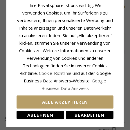
Ihre Privatsphäre ist uns wichtig. Wir
verwenden Cookies, um Ihr Surferlebnis zu
verbessern, Ihnen personalisierte Werbung und
Inhalte anzuzeigen und unseren Datenverkehr
zu analysieren. Indem Sie auf „Alle akzeptieren“
klicken, stimmen Sie unserer Verwendung von
Cookies zu. Weitere Informationen zu unserer
Verwendung von Cookies und anderen
Dreieck schwarzem
Dreieck bergkristall
Technologien finden Sie in unserer Cookie-
Ohrstecker in Silber
ohrstecker in vergoldetem
Richtlinie.
Cookie-Richtlinie
und auf der Google
sterlingsilber
Business Data Answers-Website.
Google
20,-
36,-
CHANTI Preis
CHANTI Preis
Business Data Answers
ALLE AKZEPTIEREN
ABLEHNEN
BEARBEITEN
Schmuck mit dreieckigen Formen. Finden Sie hier dreieckige Schmuckstücke.
CHANTI bietet eine große Auswahl an Schmuck in allen erdenklichen Formen.
Wenn Sie sich ein Schmuckstück mit dreieckigen Formen wünschen, finden Sie
Læs mere