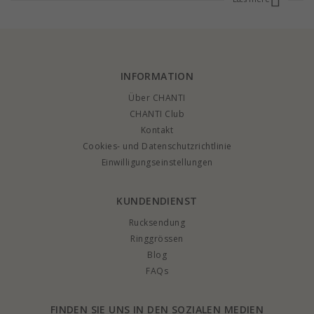
es mit Sicherheit hier. Das kann ein dreieckiger Anhänger sein, ein Ring oder
Ohrringe. Bei CHANTI finden Sie ganz sicher Ihren Traumschmuck, egal ob
dreieckig oder nicht. Sie sparen typischerweise bis zu 70 %, wenn Sie
Schmuck bei CHANTI kaufen. Bestellen Sie also Ihren Schmuck hier und
ersparen Sie sich die Unannehmlichkeiten im Laden.
INFORMATION
Über CHANTI
CHANTI Club
Kontakt
Cookies- und Datenschutzrichtlinie
Einwilligungseinstellungen
KUNDENDIENST
Rucksendung
Ringgrössen
Blog
FAQs
FINDEN SIE UNS IN DEN SOZIALEN MEDIEN