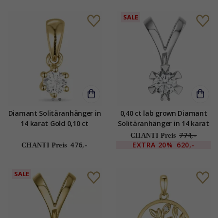
SALE
Diamant Solitäranhänger in
0,40 ct lab grown Diamant
14 karat Gold 0,10 ct
Solitäranhänger in 14 karat
Weißgold 0,40 ct
774,-
CHANTI Preis
476,-
EXTRA
20%
620,-
CHANTI Preis
SALE