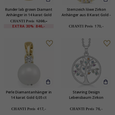
Runder lab grown Diamant
Sternzeich löwe Zirkon
Anhänger in 14 karat Gold
Anhänger aus 8 Karat Gold -
1,03 ct
Gold Collection
1208,-
CHANTI Preis
EXTRA
30%
846,-
170,-
CHANTI Preis
Perle Diamantanhänger in
Støvring Design
14 karat Gold 0,05 ct
Lebensbaum Zirkon
Halskette mit Anhänger in
Silber mehrfarbigem Zirkon
417,-
76,-
CHANTI Preis
CHANTI Preis