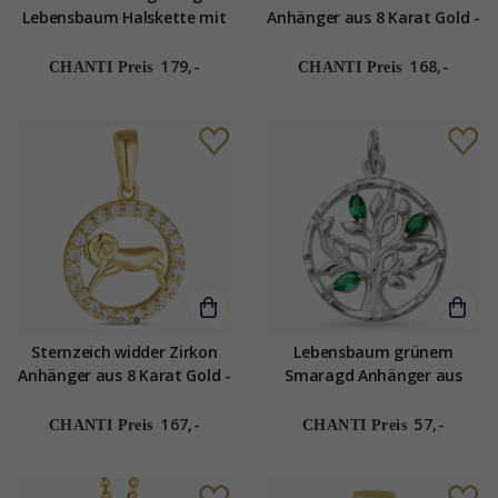
Lebensbaum Halskette mit
Anhänger aus 8 Karat Gold -
Anhänger in 8 Karat Gold
Gold Collection
weißem Zirkon
179,-
168,-
CHANTI Preis
CHANTI Preis
Sternzeich widder Zirkon
Lebensbaum grünem
Anhänger aus 8 Karat Gold -
Smaragd Anhänger aus
Gold Collection
Silber
167,-
57,-
CHANTI Preis
CHANTI Preis