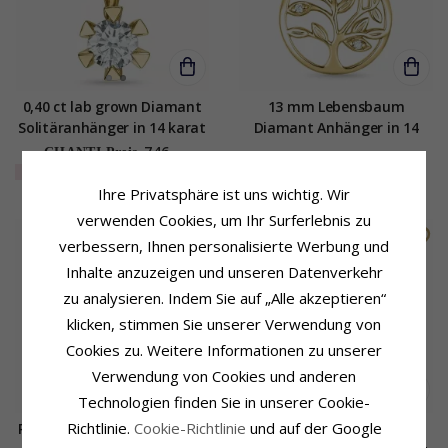
0,40 ct lab grown Diamant
13 mm Lebensbaum
Solitäranhänger in 14 karat
Diamant Anhänger in 14
Gold 0,40 ct
karat Gold 0,018 ct
746,-
CHANTI Preis
EXTRA
20%
597,-
596,-
CHANTI Preis
Ihre Privatsphäre ist uns wichtig. Wir
verwenden Cookies, um Ihr Surferlebnis zu
verbessern, Ihnen personalisierte Werbung und
Inhalte anzuzeigen und unseren Datenverkehr
zu analysieren. Indem Sie auf „Alle akzeptieren“
klicken, stimmen Sie unserer Verwendung von
Cookies zu. Weitere Informationen zu unserer
Verwendung von Cookies und anderen
Technologien finden Sie in unserer Cookie-
Richtlinie.
Cookie-Richtlinie
und auf der Google
Runder topas anhänger in 9
11,5 mm Støvring Design