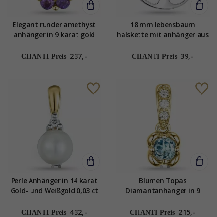
Elegant runder amethyst
18 mm lebensbaum
anhänger in 9 karat gold
halskette mit anhänger aus
0,02 ct ct 0,12 ct
silber
237,-
39,-
CHANTI Preis
CHANTI Preis
Perle Anhänger in 14 karat
Blumen Topas
Gold- und Weißgold 0,03 ct
Diamantanhänger in 9
karat Gold 0,03 ct 0,21 ct
432,-
215,-
CHANTI Preis
CHANTI Preis