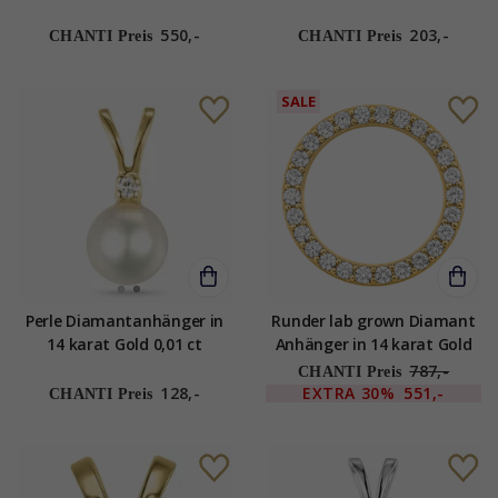
karat Gold 0,018 ct
550,-
203,-
CHANTI Preis
CHANTI Preis
SALE
Perle Diamantanhänger in
Runder lab grown Diamant
14 karat Gold 0,01 ct
Anhänger in 14 karat Gold
0,53 ct
787,-
CHANTI Preis
128,-
EXTRA
30%
551,-
CHANTI Preis