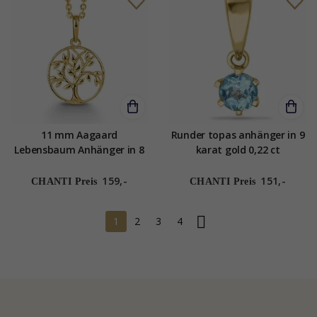
11 mm Aagaard
Runder topas anhänger in 9
Lebensbaum Anhänger in 8
karat gold 0,22 ct
Karat Gold mit Vergoldete
Silberhalskette
159,-
151,-
CHANTI Preis
CHANTI Preis
1
2
3
4