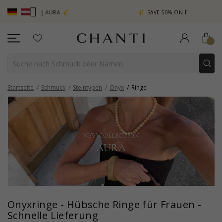
ION | AURA
SAVE 50% ON ELINÉ
Startseite
Schmuck
Steintypen
Onyx
Ringe
Onyxringe - Hübsche Ringe für Frauen -
Schnelle Lieferung