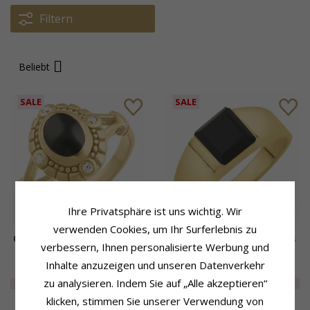
Filtern
Beliebt
SALE
SALE
Ihre Privatsphäre ist uns wichtig. Wir
verwenden Cookies, um Ihr Surferlebnis zu
Onyx Ring aus vergoldetem
Viereckigem Onyx Ring aus
verbessern, Ihnen personalisierte Werbung und
Sterlingsilber
vergoldetem Sterlingsilber
Inhalte anzuzeigen und unseren Datenverkehr
92,-
106,-
CHANTI Preis
CHANTI Preis
zu analysieren. Indem Sie auf „Alle akzeptieren“
EXTRA
75%
23,-
EXTRA
75%
27,-
klicken, stimmen Sie unserer Verwendung von