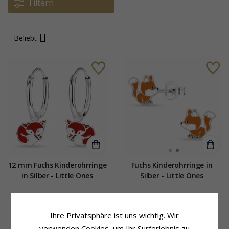
Filtern
Beliebt
12 mm Fuchs Kinderohrringe
Fuchs Kinderohrringe in
in Silber - Little Ones
Silber - Little Ones
27,-
26,-
CHANTI Preis
CHANTI Preis
Ihre Privatsphäre ist uns wichtig. Wir
verwenden Cookies, um Ihr Surferlebnis zu