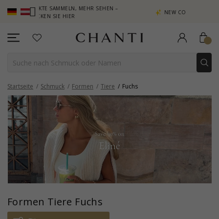
PUNKTE SAMMELN, MEHR SEHEN –
NEW COLLECTION | AURA
LICKEN SIE HIER
Startseite
Schmuck
Formen
Tiere
Fuchs
Formen Tiere Fuchs