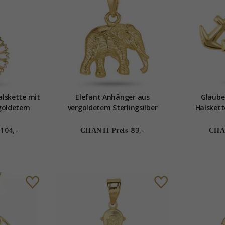
lskette mit
Elefant Anhänger aus
Glaube
goldetem
vergoldetem Sterlingsilber
Halskett
 Marie
Sterlingsi
vergolde
104,-
83,-
CHANTI Preis
CHAN