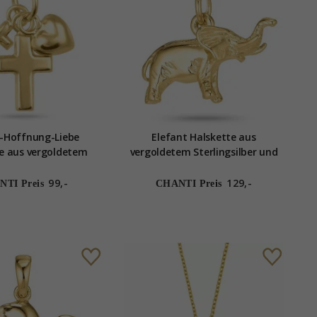
-Hoffnung-Liebe
Elefant Halskette aus
e aus vergoldetem
vergoldetem Sterlingsilber und
lber und Anhänger aus
Anhänger aus vergoldetem
tem Sterlingsilber
Sterlingsilber
99,-
129,-
TI Preis
CHANTI Preis