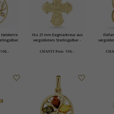
 Halskette
16 x 27 mm Dagmarkreuz aus
Elefa
rlingsilber
vergoldetem Sterlingsilber -
vergoldet
ergoldetem
Amoré
er
106,-
104,-
CHANTI Preis
CHAN