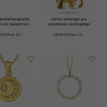
ersbøl Marguerite
Elefant anhänger aus
 mit Halskette in
vergoldetem sterlingsilber
tem Sterlingsilber
ißem Zirkon
67,-
27,-
TI Preis
CHANTI Preis