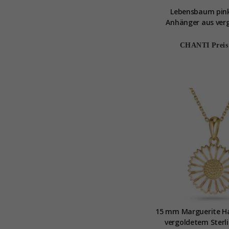
Lebensbaum pink
Anhänger aus ver
Sterlingsilb
CHANTI Preis
15 mm Marguerite Ha
vergoldetem Sterli