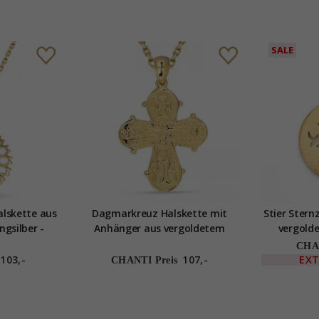
SALE
lskette aus
Dagmarkreuz Halskette mit
Stier Ster
ngsilber -
Anhänger aus vergoldetem
vergolde
Sterlingsilber
CHAN
103,-
107,-
EX
CHANTI Preis