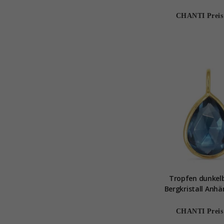
Marie
CHANTI Preis
Tropfen dunkel
Bergkristall Anhä
vergoldetem Sterli
Loom Ston
CHANTI Preis