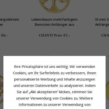
vergoldetem
Lebensbaum mehrfarbigem
10 mm Si
er
Bernstein Anhänger aus
Anhänger
vergoldetem Sterlingsilber
vergolde
we
66,-
67,-
CHANTI Preis
CHAN
Ihre Privatsphäre ist uns wichtig. Wir verwenden
Cookies, um Ihr Surferlebnis zu verbessern, Ihnen
personalisierte Werbung und Inhalte anzuzeigen
und unseren Datenverkehr zu analysieren. Indem
Sie auf „Alle akzeptieren“ klicken, stimmen Sie
unserer Verwendung von Cookies zu. Weitere
Informationen zu unserer Verwendung von