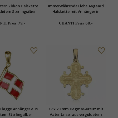
ern Zirkon Halskette
Immerwährende Liebe Aagaard
detem Sterlingsilber
Halskette mit Anhänger in
ger aus vergoldetem
vergoldetem Sterlingsilber
terlingsilber
79,-
68,-
TI Preis
CHANTI Preis
Flagge Anhänger aus
17 x 20 mm Dagmar-Kreuz mit
tem Sterlingsilber
Vater Unser aus vergoldetem