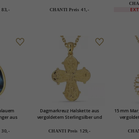
Maggie
CHAN
83,-
41,-
EX
CHANTI Preis
blauem
Dagmarkreuz Halskette aus
15 mm Marg
nger aus
vergoldetem Sterlingsilber und
vergoldet
ngsilber -
Anhänger aus vergoldetem
es
Sterlingsilber
30,-
129,-
CHANTI Preis
CHAN