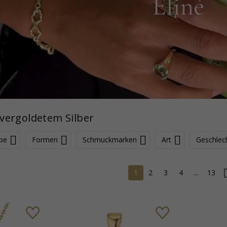
vergoldetem Silber
be
Formen
Schmuckmarken
Art
Geschlec
1
2
3
4
...
13