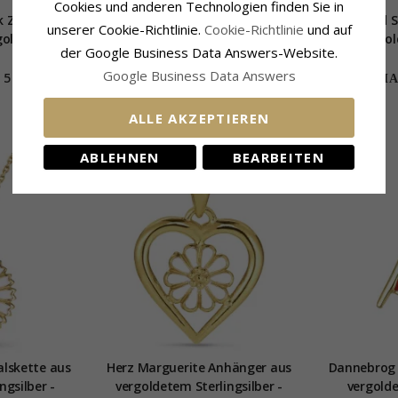
Cookies und anderen Technologien finden Sie in
 Zirkon
Herz infinity Anhänger mit
Mond und St
unserer Cookie-Richtlinie.
Cookie-Richtlinie
und auf
goldetem
Halskette aus vergoldetem
aus vergol
der Google Business Data Answers-Website.
er
Sterlingsilber
und Anhän
Google Business Data Answers
S
50,-
108,-
CHANTI Preis
CHAN
ALLE AKZEPTIEREN
ABLEHNEN
BEARBEITEN
SALE
lskette aus
Herz Marguerite Anhänger aus
Dannebrog 
ngsilber -
vergoldetem Sterlingsilber -
vergolde