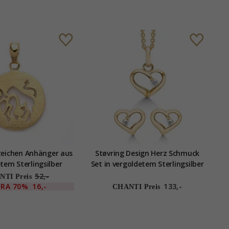
nzeichen Anhänger aus
Støvring Design Herz Schmuck
tem Sterlingsilber
Set in vergoldetem Sterlingsilber
weißen Zirkonen
52,-
TI Preis
TRA
70%
16,-
133,-
CHANTI Preis