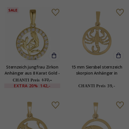
SALE
Sternzeich jungfrau Zirkon
15 mm Siersbøl sternzeich
Anhänger aus 8 Karat Gold -
skorpion Anhänger in
Gold Collection
vergoldetem Sterlingsilber
177,-
CHANTI Preis
EXTRA
20%
142,-
39,-
CHANTI Preis