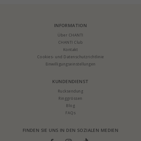
ganz individuellen Stil. Alle unsere Schmuckstücke mit Sternzeichen werden
aus hochwertigen Materialien hergestellt. Sie können je nach Bedarf
Sternzeichenschmuck in Gold oder Silber kaufen. Bestellen Sie jetzt gleich ein
Schmuckstück mit Sternzeichen. Sie erhalten die Lieferung in Kürze.
Verwöhnen Sie sich oder jemand anderen mit einem hübschen Schmuckstück
mit Sternzeichen.
INFORMATION
Über CHANTI
CHANTI Club
Kontakt
Cookies- und Datenschutzrichtlinie
Einwilligungseinstellungen
KUNDENDIENST
Rucksendung
Ringgrössen
Blog
FAQs
FINDEN SIE UNS IN DEN SOZIALEN MEDIEN