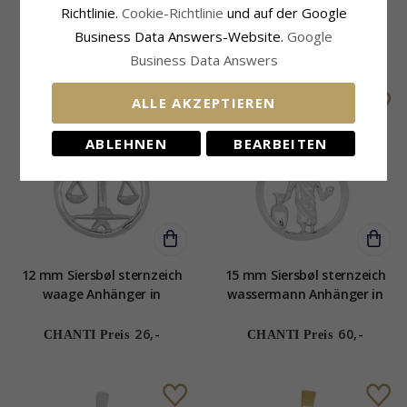
steinbock Anhänger in
fische Anhänger in
Richtlinie.
Cookie-Richtlinie
und auf der Google
vergoldetem Sterlingsilber
rhodiniertem Silber
Business Data Answers-Website.
Google
39,-
39,-
CHANTI Preis
CHANTI Preis
Business Data Answers
ALLE AKZEPTIEREN
ABLEHNEN
BEARBEITEN
12 mm Siersbøl sternzeich
15 mm Siersbøl sternzeich
waage Anhänger in
wassermann Anhänger in
rhodiniertem Silber
rhodiniertem Silber
26,-
60,-
CHANTI Preis
CHANTI Preis