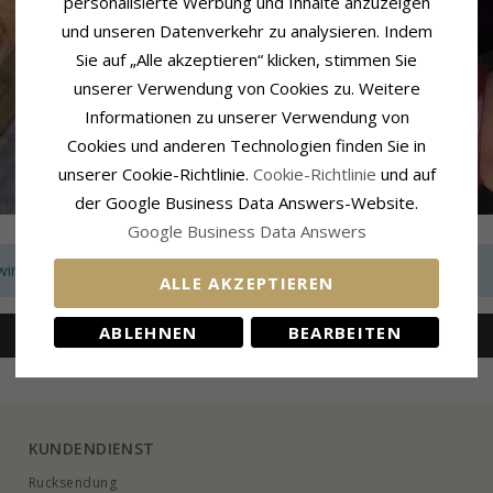
personalisierte Werbung und Inhalte anzuzeigen
und unseren Datenverkehr zu analysieren. Indem
Sie auf „Alle akzeptieren“ klicken, stimmen Sie
unserer Verwendung von Cookies zu. Weitere
Informationen zu unserer Verwendung von
Cookies und anderen Technologien finden Sie in
unserer Cookie-Richtlinie.
Cookie-Richtlinie
und auf
der Google Business Data Answers-Website.
Google Business Data Answers
wir keine passenden Produkte zu ihrer Auswahl finden.
ALLE AKZEPTIEREN
ABLEHNEN
BEARBEITEN
Entfernen Sie alle Filter
KUNDENDIENST
Rucksendung