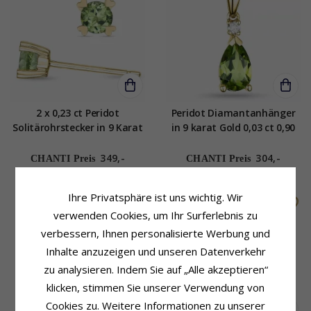
2 x 0,23 ct Peridot
Peridot Diamantanhänger
Solitärohrstecker in 9 Karat
in 9 karat Gold 0,03 ct 0,90
Gold mit Peridot
ct
349,-
304,-
CHANTI Preis
CHANTI Preis
Ihre Privatsphäre ist uns wichtig. Wir
verwenden Cookies, um Ihr Surferlebnis zu
verbessern, Ihnen personalisierte Werbung und
Inhalte anzuzeigen und unseren Datenverkehr
zu analysieren. Indem Sie auf „Alle akzeptieren“
klicken, stimmen Sie unserer Verwendung von
Cookies zu. Weitere Informationen zu unserer