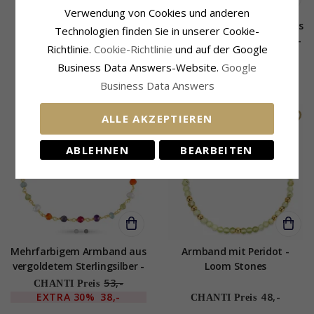
Verwendung von Cookies und anderen
Grünem Armband aus
Mehrfarbigem Armband aus
Technologien finden Sie in unserer Cookie-
vergoldetem Sterlingsilber
vergoldetem Sterlingsilber -
Richtlinie.
Cookie-Richtlinie
und auf der Google
16 + 3 cm x 3,3 mm - Loom
Loom Stones
Business Data Answers-Website.
Google
Stones
49,-
61,-
CHANTI Preis
CHANTI Preis
Business Data Answers
SALE
ALLE AKZEPTIEREN
ABLEHNEN
BEARBEITEN
Mehrfarbigem Armband aus
Armband mit Peridot -
vergoldetem Sterlingsilber -
Loom Stones
Loom Stones
53,-
CHANTI Preis
EXTRA
30%
38,-
48,-
CHANTI Preis