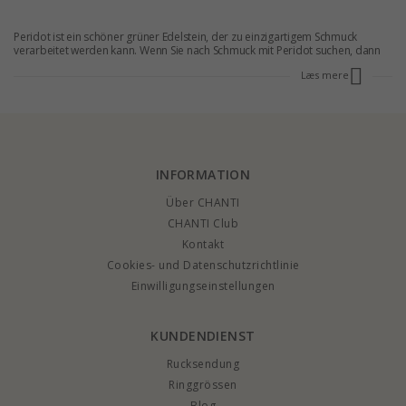
Peridot ist ein schöner grüner Edelstein, der zu einzigartigem Schmuck
verarbeitet werden kann. Wenn Sie nach Schmuck mit Peridot suchen, dann
klicken Sie bei CHANTI rein und machen Sie ein Schnäppchen. CHANTI
Læs mere
verkauft Schmuck nicht nur in hoher Qualität, sondern auch zu günstigen
Online-Preisen.
INFORMATION
Über CHANTI
CHANTI Club
Kontakt
Cookies- und Datenschutzrichtlinie
Einwilligungseinstellungen
KUNDENDIENST
Rucksendung
Ringgrössen
Blog