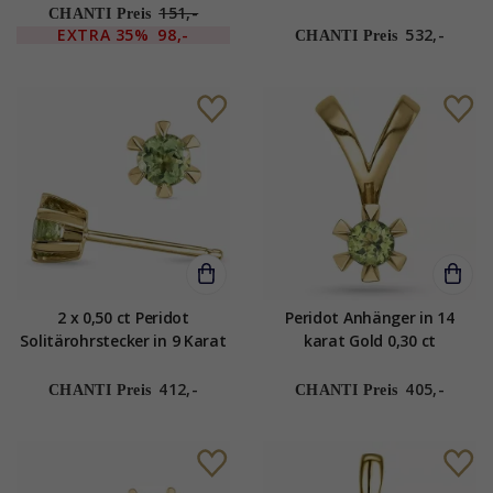
synthetisch Peridot
Karat Gold mit Peridot
151,-
CHANTI Preis
EXTRA
35%
98,-
532,-
CHANTI Preis
2 x 0,50 ct Peridot
Peridot Anhänger in 14
Solitärohrstecker in 9 Karat
karat Gold 0,30 ct
Gold mit Peridot
412,-
405,-
CHANTI Preis
CHANTI Preis