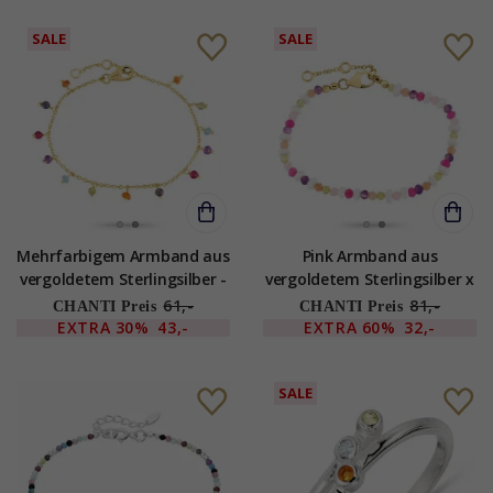
SALE
SALE
Mehrfarbigem Armband aus
Pink Armband aus
vergoldetem Sterlingsilber -
vergoldetem Sterlingsilber x
Loom Stones
4,5 mm - Loom Stones
61,-
81,-
CHANTI Preis
CHANTI Preis
EXTRA
30%
43,-
EXTRA
60%
32,-
SALE