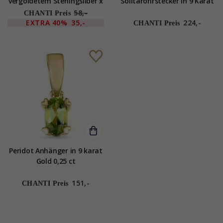
vergoldetem Sterlingsilber x
Solitärohrstecker in 9 Karat
- Loom Stones
Gold mit Peridot
58,-
CHANTI Preis
EXTRA
40%
35,-
224,-
CHANTI Preis
Peridot Anhänger in 9 karat
Gold 0,25 ct
151,-
CHANTI Preis