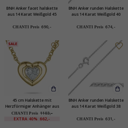
BNH Anker facet halskette
BNH Anker runden Halskette
aus 14 Karat Weißgold 45
aus 14 Karat Weißgold 40
cm x 1,3 mm
cm x 1,5 mm
690,-
674,-
CHANTI Preis
CHANTI Preis
SALE
45 cm Halskette mit
BNH Anker runden Halskette
Herzförmiger Anhänger aus
aus 14 Karat Weißgold 38
14 Karat Gold und Weißgold
cm x 1,5 mm
1103,-
CHANTI Preis
0,03 ct
EXTRA
40%
662,-
631,-
CHANTI Preis