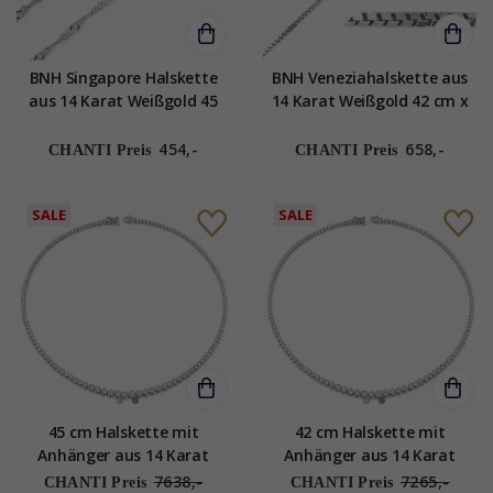
BNH Singapore Halskette
BNH Veneziahalskette aus
aus 14 Karat Weißgold 45
14 Karat Weißgold 42 cm x
cm x 1,5 mm
1,0 mm
454,-
658,-
CHANTI Preis
CHANTI Preis
SALE
SALE
45 cm Halskette mit
42 cm Halskette mit
Anhänger aus 14 Karat
Anhänger aus 14 Karat
Weißgold 6,02 ct
Weißgold 5,76 ct
7638,-
7265,-
CHANTI Preis
CHANTI Preis