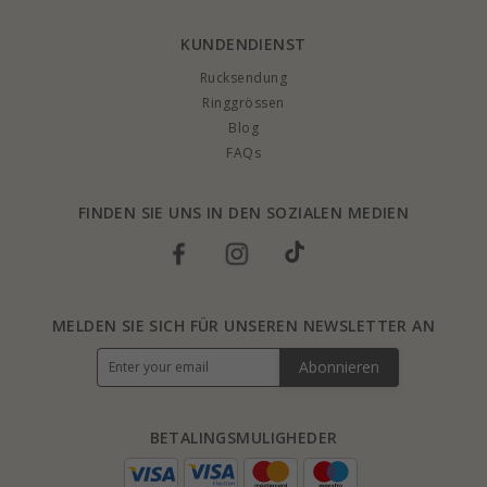
an Halsketten in Weißgold, Gold und Silber in hoher Qualität. Klicken Sie
hinein und finden Sie eine Halskette aus Weißgold, die zu Ihnen passt. Alle
KUNDENDIENST
unsere Halsketten aus Weißgold sind Ordentlich
verarbeitet
und anmutig.
Wenn Sie bei CHANTI eine Halskette aus Weißgold bestellen, erhalten Sie
Rucksendung
diese innerhalb kurzer Zeit in einer schönen Geschenkbox.
Ringgrössen
Blog
HALSKETTEN AUS 8 KARAT UND 14 KARAT WEISSGOLD
FAQs
Weißgoldketten aus 8 Karat und 14 Karat - Bestellen Sie hier eine schöne
Halskette. CHANTI hat Halsketten für jeden Geschmack, alle in stilvollem
Design und in guter Qualität. Halsketten aus 8 Karat und 14 Karat Weißgold
FINDEN SIE UNS IN DEN SOZIALEN MEDIEN
sind eine gute Wahl, wenn Sie Ihrem Look etwas Elegantes und Stilvolles
verleihen möchten. Sie schmücken jeden und können in vielen
Zusammenhängen getragen werden.
WEISSGOLD HALSKETTEN IN 38 CM, 42 CM UND 45 C
MELDEN SIE SICH FÜR UNSEREN NEWSLETTER AN
M
Abonnieren
Weißgold Halsketten in 38 cm, 42 cm und 45 cm sehen stilvoll aus, da
Weißgold dazu beiträgt, fantastisch eleganten und schönen Schmuck
herzustellen. Dies gilt besonders für die Weißgoldketten, die Sie auf dieser
Seite finden. Eine Weißgoldkette in 38 cm, 42 cm oder 45 cm kann in vielen
Zusammenhängen und sowohl mit als auch ohne Anhänger verwendet
BETALINGSMULIGHEDER
werden. Dies macht sie zum idealen Geschenk für sich selbst oder für
jemanden, den Sie interessieren.