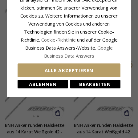
klicken, stimmen Sie unserer Verwendung von
Cookies zu. Weitere Informationen zu unserer
Verwendung von Cookies und anderen
BNH Singapore Halskette
BNH Singapore Halskette
Technologien finden Sie in unserer Cookie-
aus 14 Karat Weißgold 42
aus 14 Karat Weißgold 38
cm x 2,3 mm
cm x 2,3 mm
Richtlinie.
Cookie-Richtlinie
und auf der Google
830,-
807,-
CHANTI Preis
CHANTI Preis
Business Data Answers-Website.
Google
Business Data Answers
ALLE AKZEPTIEREN
ABLEHNEN
BEARBEITEN
BNH Anker runden Halskette
BNH Anker runden Halskette
aus 14 Karat Weißgold 42 -
aus 14 Karat Weißgold 42