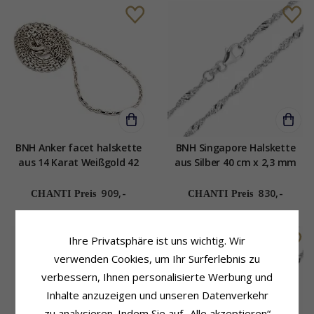
BNH Anker facet halskette
BNH Singapore Halskette
aus 14 Karat Weißgold 42
aus Silber 40 cm x 2,3 mm
cm x 1,4 mm
909,-
830,-
CHANTI Preis
CHANTI Preis
Ihre Privatsphäre ist uns wichtig. Wir
verwenden Cookies, um Ihr Surferlebnis zu
verbessern, Ihnen personalisierte Werbung und
Inhalte anzuzeigen und unseren Datenverkehr
zu analysieren. Indem Sie auf „Alle akzeptieren“