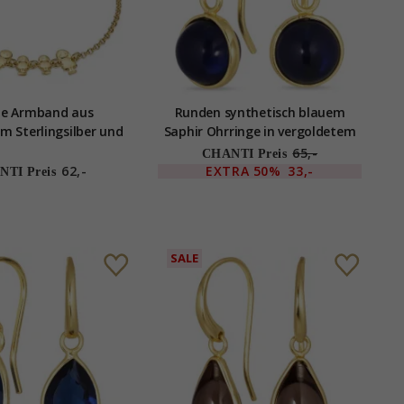
ie Armband aus
Runden synthetisch blauem
m Sterlingsilber und
Saphir Ohrringe in vergoldetem
Tochter - Tochter -
Silber - Loom Stones
65,-
CHANTI Preis
 aus vergoldetem
62,-
EXTRA
50%
33,-
TI Preis
terlingsilber
SALE