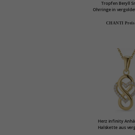
Tropfen Beryll 
Ohrringe in vergolde
Loom Ston
CHANTI Preis
Herz infinity Anh
Halskette aus ve
Sterlingsilb