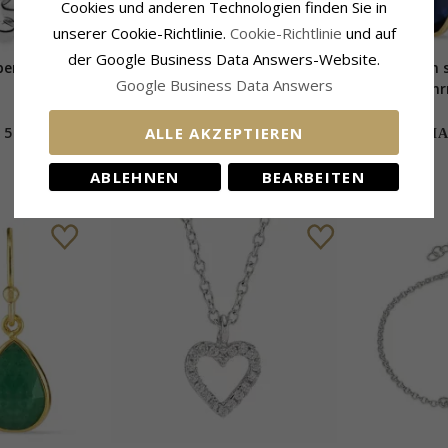
Cookies und anderen Technologien finden Sie in
unserer Cookie-Richtlinie.
Cookie-Richtlinie
und auf
der Google Business Data Answers-Website.
ber - Bubbly
Runder Aquamarin Ring aus
Tropfen 
Google Business Data Answers
vergoldetem Sterlingsilber -
Saphir Ohr
Loom Stones
Silbe
ALLE AKZEPTIEREN
54,-
54,-
CHANTI Preis
CHAN
ABLEHNEN
BEARBEITEN