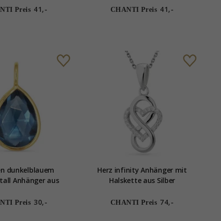
41,-
41,-
TI Preis
CHANTI Preis
en dunkelblauem
Herz infinity Anhänger mit
stall Anhänger aus
Halskette aus Silber
em Sterlingsilber -
oom Stones
30,-
74,-
TI Preis
CHANTI Preis