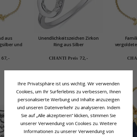
nd aus
Unendlichkeitszeichen Zirkon
Famil
gsilber und
Ring aus Silber
vergoldete
er - Mutter
Vater - 
rlingsilber
Mutter
67,-
72,-
CHANTI Preis
CHAN
S
Ihre Privatsphäre ist uns wichtig. Wir verwenden
Cookies, um Ihr Surferlebnis zu verbessern, Ihnen
personalisierte Werbung und Inhalte anzuzeigen
und unseren Datenverkehr zu analysieren. Indem
Sie auf „Alle akzeptieren“ klicken, stimmen Sie
unserer Verwendung von Cookies zu. Weitere
Informationen zu unserer Verwendung von