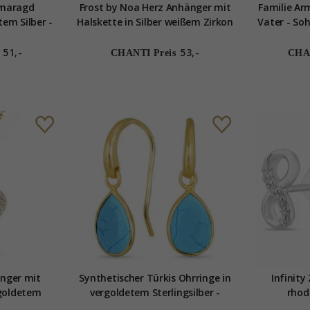
Smaragd
Frost by Noa Herz Anhänger mit
Familie Ar
tem Silber -
Halskette in Silber weißem Zirkon
Vater - Soh
es
51,-
53,-
CHANTI Preis
CHAN
änger mit
Synthetischer Türkis Ohrringe in
Infinity
rgoldetem
vergoldetem Sterlingsilber -
rhod
er
Loom Stones