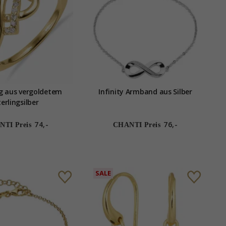
g aus vergoldetem
Infinity Armband aus Silber
terlingsilber
74,-
76,-
TI Preis
CHANTI Preis
SALE