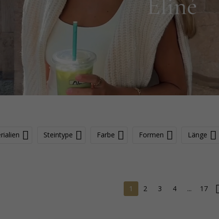
rialien
Steintype
Farbe
Formen
Länge
1
2
3
4
...
17