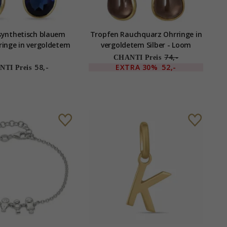
synthetisch blauem
Tropfen Rauchquarz Ohrringe in
ringe in vergoldetem
vergoldetem Silber - Loom
r - Loom Stones
Stones
74,-
CHANTI Preis
58,-
EXTRA
30%
52,-
TI Preis