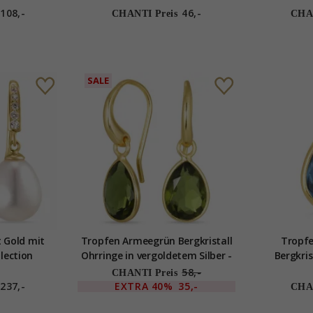
108,-
46,-
CHANTI Preis
CHAN
SALE
t Gold mit
Tropfen Armeegrün Bergkristall
Tropf
llection
Ohrringe in vergoldetem Silber -
Bergkri
Loom Stones
vergoldet
58,-
CHANTI Preis
L
237,-
EXTRA
40%
35,-
CHAN