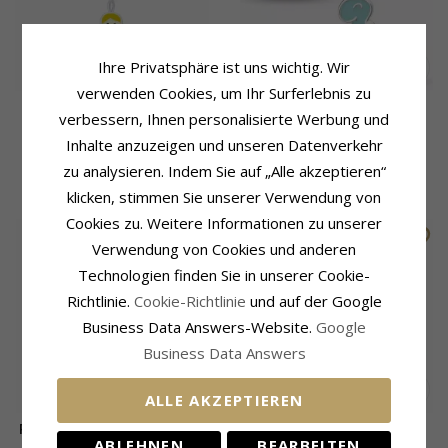
Ihre Privatsphäre ist uns wichtig. Wir
verwenden Cookies, um Ihr Surferlebnis zu
Meerjungfrau Set mit
Dinosaurier Ohrstecker in
verbessern, Ihnen personalisierte Werbung und
Ohrringe und Halskette in
Silber - Little Ones
Inhalte anzuzeigen und unseren Datenverkehr
Silber blauem Emaille
weißem Emaille schwarz
zu analysieren. Indem Sie auf „Alle akzeptieren“
61,-
25,-
CHANTI Preis
CHANTI Preis
Emaille gelbem Emaille pink
klicken, stimmen Sie unserer Verwendung von
Emaille - Little Ones
Cookies zu. Weitere Informationen zu unserer
Verwendung von Cookies und anderen
Technologien finden Sie in unserer Cookie-
Richtlinie.
Cookie-Richtlinie
und auf der Google
Business Data Answers-Website.
Google
Business Data Answers
ALLE AKZEPTIEREN
Pinguin Ohrstecker in Silber
Affe Ohrringe in Silber -
ABLEHNEN
BEARBEITEN