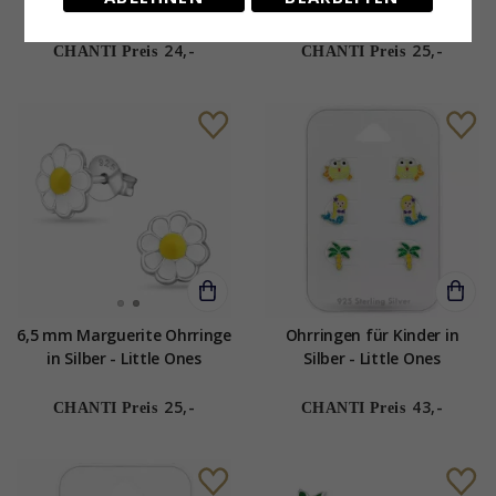
- Little Ones
Little Ones
24,-
25,-
CHANTI Preis
CHANTI Preis
6,5 mm Marguerite Ohrringe
Ohrringen für Kinder in
in Silber - Little Ones
Silber - Little Ones
25,-
43,-
CHANTI Preis
CHANTI Preis