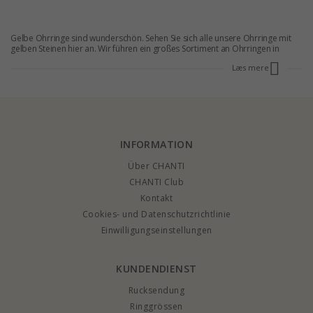
Gelbe Ohrringe sind wunderschön. Sehen Sie sich alle unsere Ohrringe mit
gelben Steinen hier an. Wir führen ein großes Sortiment an Ohrringen in
verschiedenen Farben und Ausführungen und aus unterschiedlichen
Læs mere
Materialien. Gelbe Ohrringe sind aufgrund ihrer Eleganz auf jeden Fall eine
gute Wahl. Ohrringe verleihen einer Frau Anmut und Stil, und das gilt
besonders für alle unsere gelben Ohrringe. Alle unsere Ohrringe mit gelben
Steinen überzeugen durch hohe Qualität und können zu allen Gelegenheiten
getragen werden. Lassen Sie sich von unseren gelben Ohrringen verführen
und finden Sie genau das Paar, das zu Ihrem persönlichen Stil passt. Wenn
Sie bei CHANTI ein Paar gelbe Ohrringe bestellen, werden Sie von niedrigen
Preisen profitieren und dem mühevollen Kauf im Laden entgehen. Außerdem
INFORMATION
haben Sie 30 Tage Rückgaberecht.
Über CHANTI
CHANTI Club
Kontakt
Cookies- und Datenschutzrichtlinie
Einwilligungseinstellungen
KUNDENDIENST
Rucksendung
Ringgrössen