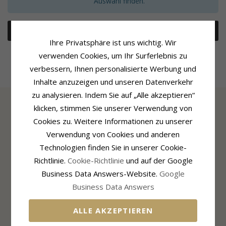
Auswahl finden.
Entfernen Sie alle Filter
Ihre Privatsphäre ist uns wichtig. Wir
verwenden Cookies, um Ihr Surferlebnis zu
verbessern, Ihnen personalisierte Werbung und
Inhalte anzuzeigen und unseren Datenverkehr
zu analysieren. Indem Sie auf „Alle akzeptieren“
klicken, stimmen Sie unserer Verwendung von
Cookies zu. Weitere Informationen zu unserer
INFORMATION
Verwendung von Cookies und anderen
Über CHANTI
Technologien finden Sie in unserer Cookie-
CHANTI Club
Richtlinie.
Cookie-Richtlinie
und auf der Google
Kontakt
Cookies- und Datenschutzrichtlinie
Business Data Answers-Website.
Google
Einwilligungseinstellungen
Business Data Answers
ALLE AKZEPTIEREN
KUNDENDIENST