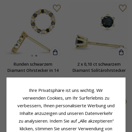
Runden schwarzem
2 x 0,10 ct schwarzem
Diamant Ohrstecker in 14
Diamant Solitärohrstecker
Karat Gold mit Diamant
in 9 Karat Gold mit schwarz
und schwarz Diamant
Diamant
1008,-
389,-
CHANTI Preis
CHANTI Preis
Ihre Privatsphäre ist uns wichtig. Wir
verwenden Cookies, um Ihr Surferlebnis zu
verbessern, Ihnen personalisierte Werbung und
Inhalte anzuzeigen und unseren Datenverkehr
zu analysieren. Indem Sie auf „Alle akzeptieren“
klicken, stimmen Sie unserer Verwendung von