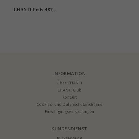
in 14 Karat Gold mit
schwarz Diamant
487,-
CHANTI Preis
INFORMATION
Über CHANTI
CHANTI Club
Kontakt
Cookies- und Datenschutzrichtlinie
Einwilligungseinstellungen
KUNDENDIENST
Rucksendung