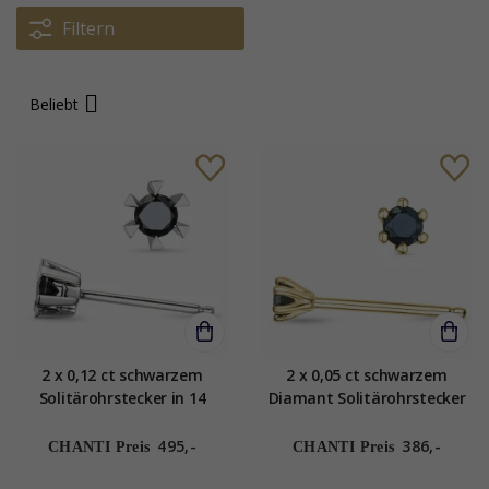
Filtern
Beliebt
2 x 0,12 ct schwarzem
2 x 0,05 ct schwarzem
Solitärohrstecker in 14
Diamant Solitärohrstecker
Karat Weißgold mit schwarz
in 14 Karat Gold mit
Diamant
schwarz Diamant
495,-
386,-
CHANTI Preis
CHANTI Preis