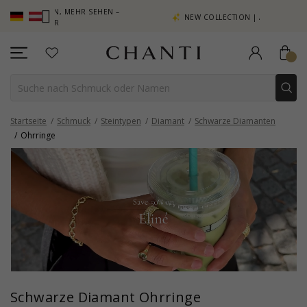
MMELN, MEHR SEHEN –
NEW COLLECTION | AURA
E HIER
Startseite
Schmuck
Steintypen
Diamant
Schwarze Diamanten
Ohrringe
Schwarze Diamant Ohrringe