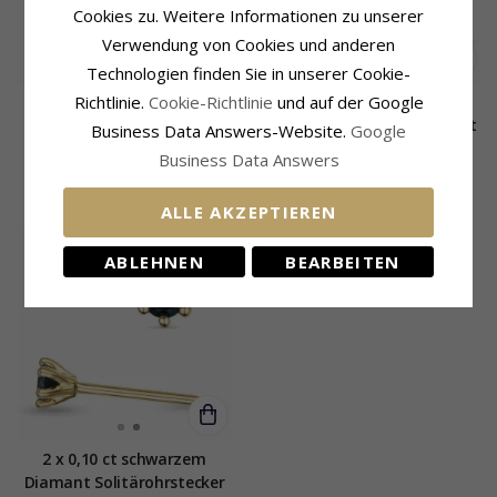
Cookies zu. Weitere Informationen zu unserer
Verwendung von Cookies und anderen
Technologien finden Sie in unserer Cookie-
Richtlinie.
Cookie-Richtlinie
und auf der Google
2 x 0,25 ct schwarzem
Schwarz Diamant
Diamant Solitärohrstecker
Solitärohrstecker in 9 Karat
Business Data Answers-Website.
Google
in 14 Karat Gold mit
Weißgold mit Diamant
Business Data Answers
schwarz Diamant
660,-
505,-
CHANTI Preis
CHANTI Preis
ALLE AKZEPTIEREN
ABLEHNEN
BEARBEITEN
2 x 0,10 ct schwarzem
Diamant Solitärohrstecker