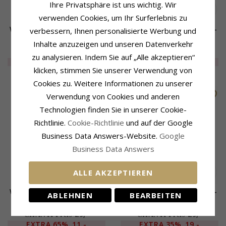
Ihre Privatsphäre ist uns wichtig. Wir
verwenden Cookies, um Ihr Surferlebnis zu
Wasserfest Ring aus Stahl -
Wasserfest Ring aus Stahl -
verbessern, Ihnen personalisierte Werbung und
OCEANA
OCEANA
Inhalte anzuzeigen und unseren Datenverkehr
29,-
34,-
CHANTI Preis
CHANTI Preis
zu analysieren. Indem Sie auf „Alle akzeptieren“
EXTRA
35%
19,-
EXTRA
35%
22,-
klicken, stimmen Sie unserer Verwendung von
Cookies zu. Weitere Informationen zu unserer
SALE
WASSERFEST
SALE
WASSERFEST
Verwendung von Cookies und anderen
Technologien finden Sie in unserer Cookie-
Richtlinie.
Cookie-Richtlinie
und auf der Google
Business Data Answers-Website.
Google
Business Data Answers
ALLE AKZEPTIEREN
Wasserfest Ring aus Stahl -
Wasserfest Ring aus Stahl -
ABLEHNEN
BEARBEITEN
OCEANA
OCEANA
29,-
29,-
CHANTI Preis
CHANTI Preis
EXTRA
65%
11,-
EXTRA
35%
19,-