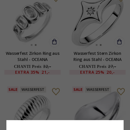
Wasserfest Zirkon Ring aus
Wasserfest Stern Zirkon
Stahl - OCEANA
Ring aus Stahl - OCEANA
32,-
27,-
CHANTI Preis
CHANTI Preis
EXTRA
35%
21,-
EXTRA
25%
20,-
SALE
WASSERFEST
SALE
WASSERFEST