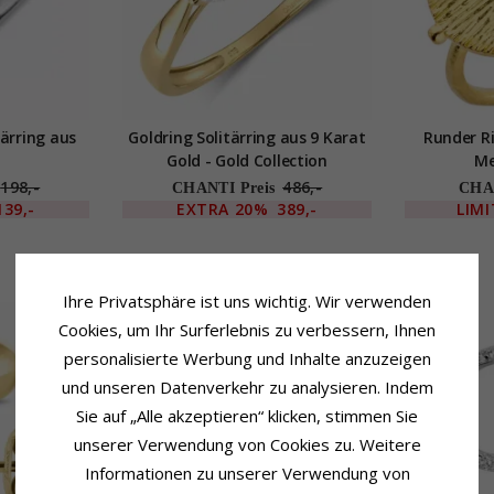
ärring aus
Goldring Solitärring aus 9 Karat
Runder Ri
Gold - Gold Collection
Me
198,-
486,-
CHANTI Preis
CHAN
139,-
EXTRA
20%
389,-
LIM
Ihre Privatsphäre ist uns wichtig. Wir verwenden
LIMITED
Cookies, um Ihr Surferlebnis zu verbessern, Ihnen
personalisierte Werbung und Inhalte anzuzeigen
und unseren Datenverkehr zu analysieren. Indem
Sie auf „Alle akzeptieren“ klicken, stimmen Sie
unserer Verwendung von Cookies zu. Weitere
Informationen zu unserer Verwendung von