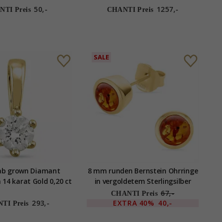
50,-
1257,-
TI Preis
CHANTI Preis
SALE
lab grown Diamant
8 mm runden Bernstein Ohrringe
 14 karat Gold 0,20 ct
in vergoldetem Sterlingsilber
67,-
CHANTI Preis
293,-
EXTRA
40%
40,-
TI Preis