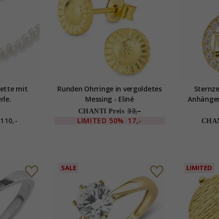
ette mit
Runden Ohrringe in vergoldetes
Sternze
rle.
Messing - Eliné
Anhänger
Go
33,-
CHANTI Preis
110,-
LIMITED
50%
17,-
CHAN
SALE
LIMITED