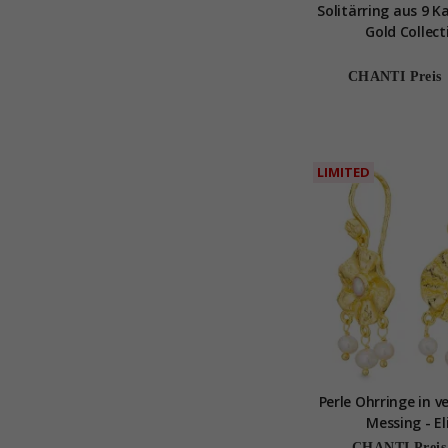
Solitärring aus 9 K
Gold Collect
CHANTI Preis
LIMITED
Perle Ohrringe in v
Messing - El
CHANTI Preis