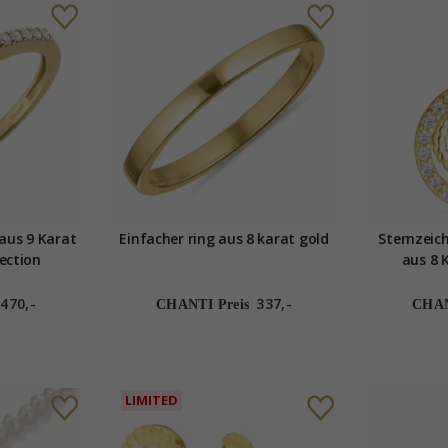
aus 9 Karat
Einfacher ring aus 8 karat gold
Sternzeic
lection
aus 8 
470,-
337,-
CHANTI Preis
CHAN
LIMITED