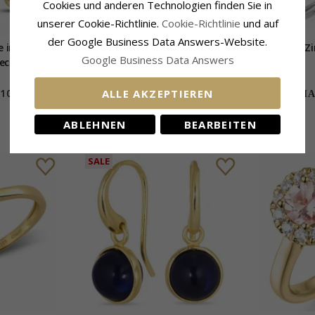
Cookies und anderen Technologien finden Sie in
unserer Cookie-Richtlinie.
Cookie-Richtlinie
und auf
der Google Business Data Answers-Website.
 in 9 Karat
Ohrringe in vergoldetes Messing
Runder Zi
Google Business Data Answers
lection
- Eliné
39,-
CHANTI Preis
ALLE AKZEPTIEREN
108,-
LIMITED
70%
12,-
CHAN
ABLEHNEN
BEARBEITEN
SALE