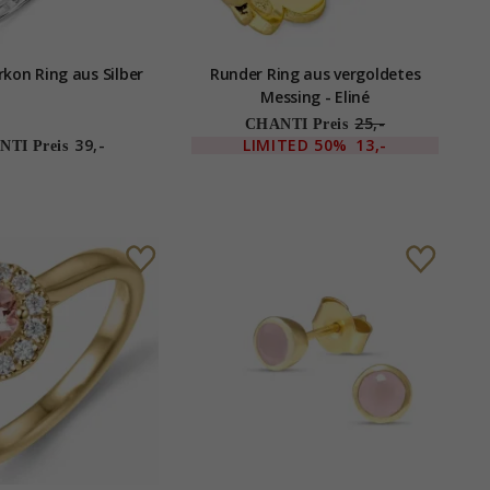
rkon Ring aus Silber
Runder Ring aus vergoldetes
Messing - Eliné
25,-
CHANTI Preis
39,-
LIMITED
50%
13,-
TI Preis