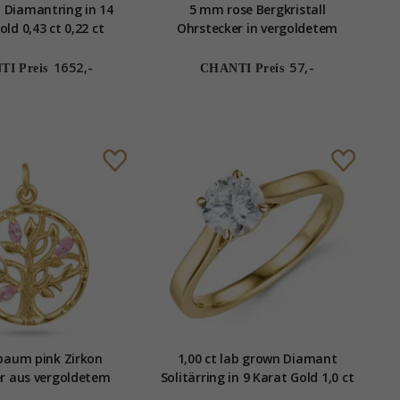
 Diamantring in 14
5 mm rose Bergkristall
ld 0,43 ct 0,22 ct
Ohrstecker in vergoldetem
Sterlingsilber - Loom Stones
1652,-
57,-
I Preis
CHANTI Preis
baum pink Zirkon
1,00 ct lab grown Diamant
r aus vergoldetem
Solitärring in 9 Karat Gold 1,0 ct
terlingsilber