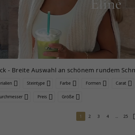
ck - Breite Auswahl an schönem rundem Sch
rialien
Steintype
Farbe
Formen
Carat
urchmesser
Preis
Größe
1
2
3
4
...
25