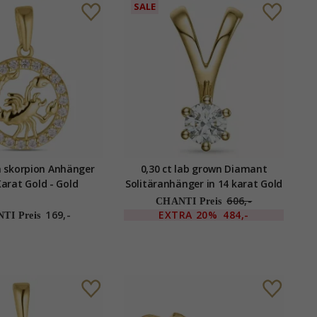
SALE
h skorpion Anhänger
0,30 ct lab grown Diamant
Karat Gold - Gold
Solitäranhänger in 14 karat Gold
Collection
0,30 ct
606,-
CHANTI Preis
169,-
EXTRA
20%
484,-
TI Preis