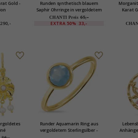
arat Gold -
Runden synthetisch blauem
Morganit
ion
Saphir Ohrringe in vergoldetem
Karat Go
Silber - Loom Stones
65,-
CHANTI Preis
290,-
EXTRA
50%
33,-
CHANT
ergoldetes
Runder Aquamarin Ring aus
Lebens
iné
vergoldetem Sterlingsilber -
Anhänge
Loom Stones
S
36,-