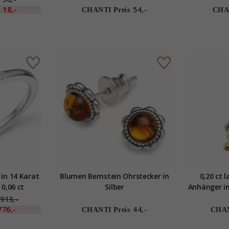
18,-
54,-
CHANTI Preis
CHAN
in 14 Karat
Blumen Bernstein Ohrstecker in
0,20 ct 
 0,06 ct
Silber
Anhänger in
913,-
776,-
44,-
CHANTI Preis
CHAN