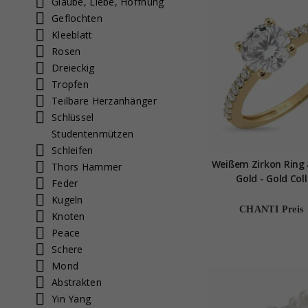
Glaube, Liebe, Hoffnung
Geflochten
Kleeblatt
Rosen
Dreieckig
Tropfen
Teilbare Herzanhänger
Schlüssel
Studentenmützen
Schleifen
Weißem Zirkon Ring 
Thors Hammer
Gold - Gold Col
Feder
Kugeln
CHANTI Preis
Knoten
Peace
Schere
Mond
Abstrakten
Yin Yang