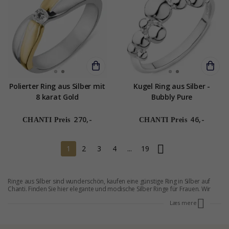
Polierter Ring aus Silber mit
Kugel Ring aus Silber -
8 karat Gold
Bubbly Pure
270,-
46,-
CHANTI Preis
CHANTI Preis
1
2
3
4
...
19
Ringe aus Silber sind wunderschön, kaufen eine günstige Ring in Silber auf
Chanti. Finden Sie hier elegante und modische Silber Ringe für Frauen. Wir
haben eine gute Auswahl an Ringen aus Silber für jeden Geschmack, damit
Læs mere
jeder das findet, was er sucht. Bei CHANTI finden Sie Ringe aus Silber sowohl
für den Alltag als auch für Festlichkeiten. Sie werden viele Jahre lang Freude
an einem Ring in Silber haben. Wenn Sie nach einem Ring aus Silber suchen,
sind Sie bei CHANTI genau richtig, denn wir bieten niedrige Preise und hohe