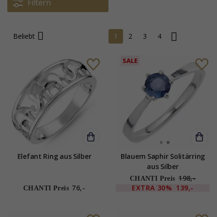
Filtern
Beliebt
1
2
3
4
SALE
Elefant Ring aus Silber
Blauem Saphir Solitärring
aus Silber
198,-
CHANTI Preis
76,-
EXTRA
30%
139,-
CHANTI Preis