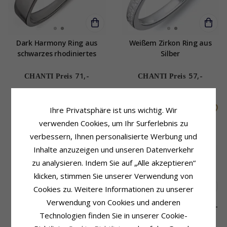
Dark Harmony Ring aus
Weißem Zirkon Ring aus
schwarzes rhodiniertes
Silber
Silber mit vergoldetem
Sterlingsilber
71,-
57,-
CHANTI Preis
CHANTI Preis
Ihre Privatsphäre ist uns wichtig. Wir
verwenden Cookies, um Ihr Surferlebnis zu
verbessern, Ihnen personalisierte Werbung und
Inhalte anzuzeigen und unseren Datenverkehr
zu analysieren. Indem Sie auf „Alle akzeptieren“
klicken, stimmen Sie unserer Verwendung von
Cookies zu. Weitere Informationen zu unserer
Verwendung von Cookies und anderen
Weißem Zirkon Ring aus
Pink Zirkon Ring aus Silber -
Technologien finden Sie in unserer Cookie-
Silber
Lumé Etched