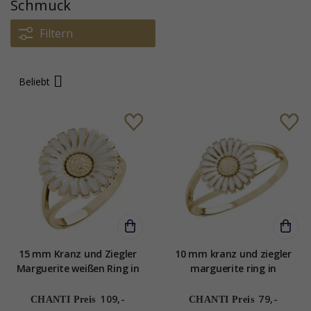
Schmuck
Filtern
Beliebt
15 mm Kranz und Ziegler
10 mm kranz und ziegler
Marguerite weißen Ring in
marguerite ring in
vergoldetem Sterlingsilber
vergoldetem sterlingsilber
weißem Emaille
weißem emaille
109,-
79,-
CHANTI Preis
CHANTI Preis