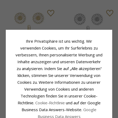
Ihre Privatsphäre ist uns wichtig. Wir
verwenden Cookies, um Ihr Surferlebnis zu
verbessern, Ihnen personalisierte Werbung und
Inhalte anzuzeigen und unseren Datenverkehr
Kranz und Ziegler
Kranz und Ziegler
zu analysieren. Indem Sie auf „Alle akzeptieren“
Marguerite Schmuck Set in
Marguerite Schmuck Set in
vergoldetem Sterlingsilber
Silber weißem Emaille
klicken, stimmen Sie unserer Verwendung von
weißem Emaille
79,-
66,-
CHANTI Preis
CHANTI Preis
Cookies zu. Weitere Informationen zu unserer
Verwendung von Cookies und anderen
Technologien finden Sie in unserer Cookie-
SALE
Richtlinie.
Cookie-Richtlinie
und auf der Google
Business Data Answers-Website.
Google
Business Data Answers