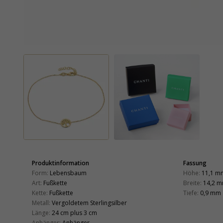
Produktinformation
Fassung
Form:
Lebensbaum
Höhe:
11,1 m
Art:
Fußkette
Breite:
14,2 
Kette:
Fußkette
Tiefe:
0,9 mm
Metall:
Vergoldetem Sterlingsilber
Länge:
24 cm plus 3 cm
Anhänger:
Anhänger