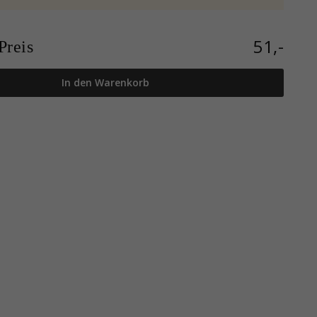
51,-
reis
In den Warenkorb