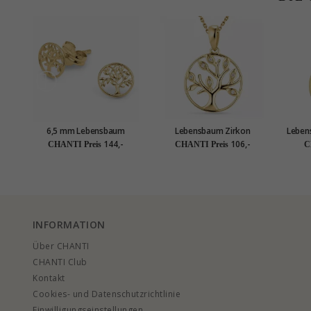
6,5 mm Lebensbaum
Lebensbaum Zirkon
Leben
Ohrstecker in 9 Karat Gold
Halskette aus vergoldetem
Bern
144,-
106,-
CHANTI Preis
CHANTI Preis
C
- Gold Collection
Sterlingsilber und Anhänger
vergo
aus vergoldetem
Sterlingsilber
INFORMATION
Über CHANTI
CHANTI Club
Kontakt
Cookies- und Datenschutzrichtlinie
Einwilligungseinstellungen