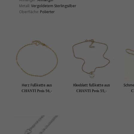
Metall:
Vergoldetem Sterlingsilber
Oberfläche:
Polierter
Herz Fußkette aus
Kleeblatt fußkette aus
Schmet
vergoldetem Sterlingsilber
vergoldetem sterlingsilber
vergo
56,-
55,-
CHANTI Preis
CHANTI Preis
C
und Anhänger aus
und anhänger aus
und
vergoldetem Sterlingsilber
vergoldetem sterlingsilber
vergo