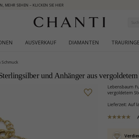
NEW COLLECTION |
IONEN
AUSVERKAUF
DIAMANTEN
TRAURING
 Schmuck
erlingsilber und Anhänger aus vergoldetem S
Lebensbaum Fußkette aus vergoldetem Sterlingsilber und Anhänger aus
vergoldetem Ster
Lieferzeit: Auf 
Verdie