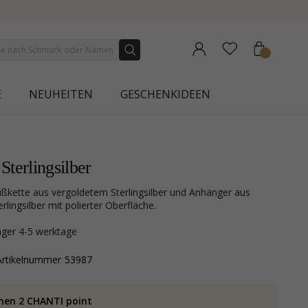
 AURA
E
NEUHEITEN
GESCHENKIDEEN
terlingsilber
lingsilber mit polierter Oberfläche.
lager 4-5 werktage
Artikelnummer
53987
nen 2 CHANTI point