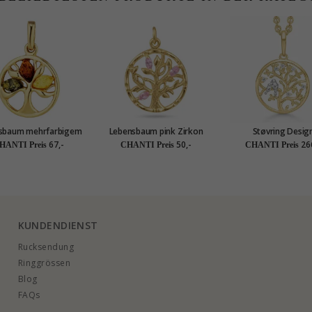
sbaum mehrfarbigem
Lebensbaum pink Zirkon
Støvring Desig
stein Anhänger aus
Anhänger aus vergoldetem
Lebensbaum Halsket
67,-
50,-
26
HANTI Preis
CHANTI Preis
CHANTI Preis
ldetem Sterlingsilber
Sterlingsilber
Anhänger in 8 Karat
weißem Zirko
KUNDENDIENST
Rucksendung
Ringgrössen
Blog
FAQs