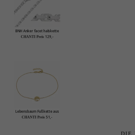
BNH Anker facet halskette
aus Silber 60 cm x 2,1 mm
129,-
CHANTI Preis
Lebensbaum Fußkette aus
vergoldetem Sterlingsilber
51,-
CHANTI Preis
und Anhänger aus
vergoldetem Sterlingsilber
DIE