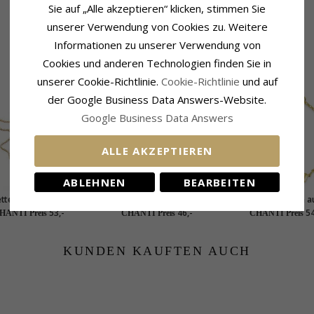
Sie auf „Alle akzeptieren“ klicken, stimmen Sie
unserer Verwendung von Cookies zu. Weitere
Informationen zu unserer Verwendung von
Cookies und anderen Technologien finden Sie in
VERWANDTE PRODUKTE
unserer Cookie-Richtlinie.
Cookie-Richtlinie
und auf
der Google Business Data Answers-Website.
Google Business Data Answers
ALLE AKZEPTIEREN
ABLEHNEN
BEARBEITEN
terling Fußkette aus
Herz Fußkette aus
Herz Fußkette a
ldetem Sterlingsilber
vergoldetem Sterlingsilber
vergoldetem Sterling
53,-
46,-
54
HANTI Preis
CHANTI Preis
CHANTI Preis
 Schmetterling aus
und Anhänger aus
ldetem Sterlingsilber
vergoldetem Sterlingsilber
KUNDEN KAUFTEN AUCH