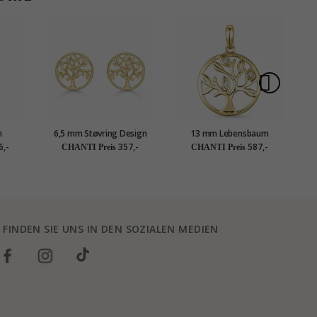
n
6,5 mm Støvring Design
13 mm Lebensbaum
te mit
Lebensbaum Ohrringe in 14
Diamant Anhänger in 14
D
6,-
357,-
587,-
CHANTI Preis
CHANTI Preis
 Gold
Karat Gold
karat Gold 0,018 ct
n
FINDEN SIE UNS IN DEN SOZIALEN MEDIEN