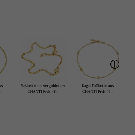
us
Fußkette aus vergoldetem
Kugel Fußkette aus
silber
Sterlingsilber und Anhänger
vergoldetem Sterlingsilber
ve
,-
48,-
46,-
CHANTI Preis
CHANTI Preis
aus vergoldetem
und Anhänger aus
vergoldetem Sterlingsilber