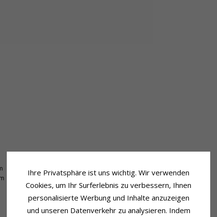
Lieferzeit
m
Lieferzeit:
4-5 Werktage
Ihre Privatsphäre ist uns wichtig. Wir verwenden
mm
Cookies, um Ihr Surferlebnis zu verbessern, Ihnen
personalisierte Werbung und Inhalte anzuzeigen
und unseren Datenverkehr zu analysieren. Indem