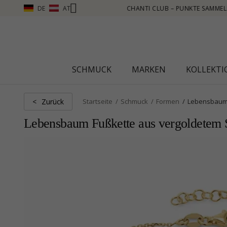
DE
AT
R SEHEN – KLICKEN SIE HIER
SCHMUCK
MARKEN
KOLLEKT
Zurück
<
Startseite
Schmuck
Formen
Lebensbaum
Lebensbaum Fußkette aus vergoldetem St