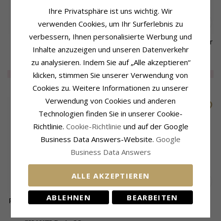
Ihre Privatsphäre ist uns wichtig. Wir
verwenden Cookies, um Ihr Surferlebnis zu
verbessern, Ihnen personalisierte Werbung und
Schneeflocke Ohrstecker in
Weihnachtsmann Anhänger
Inhalte anzuzeigen und unseren Datenverkehr
vergoldetem Silber
aus Silber
zu analysieren. Indem Sie auf „Alle akzeptieren“
29,-
36,-
CHANTI Preis
CHANTI Preis
EXTRA
30%
20,-
EXTRA
75%
9,-
klicken, stimmen Sie unserer Verwendung von
Cookies zu. Weitere Informationen zu unserer
Verwendung von Cookies und anderen
SALE
Technologien finden Sie in unserer Cookie-
Richtlinie.
Cookie-Richtlinie
und auf der Google
Business Data Answers-Website.
Google
Business Data Answers
ALLE AKZEPTIEREN
ABLEHNEN
BEARBEITEN
Rentier Anhänger aus Silber
Schneeflocke Zirkon
Halskette aus Silber und