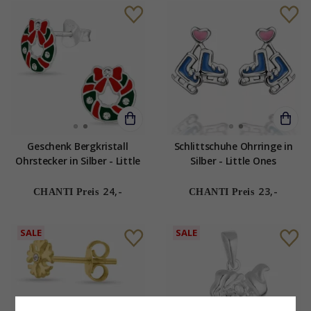
Geschenk Bergkristall
Schlittschuhe Ohrringe in
Ohrstecker in Silber - Little
Silber - Little Ones
Ones
24,-
23,-
CHANTI Preis
CHANTI Preis
SALE
SALE