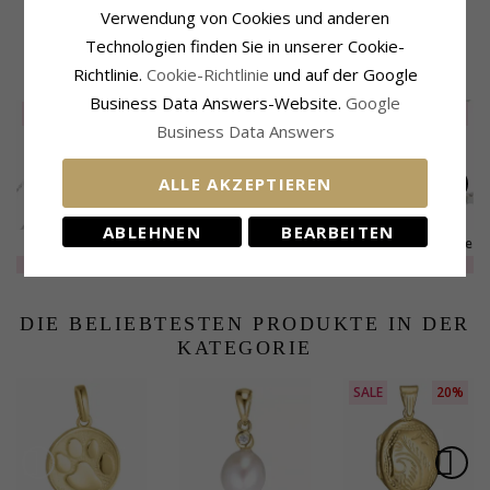
Lieferzeit:
4-5 Werktage
Verwendung von Cookies und anderen
Technologien finden Sie in unserer Cookie-
KUNDEN KAUFTEN AUCH
Richtlinie.
Cookie-Richtlinie
und auf der Google
Business Data Answers-Website.
Google
SALE
25%
SALE
20%
SALE
25%
Business Data Answers
ALLE AKZEPTIEREN
ABLEHNEN
BEARBEITEN
BNH Anker facet
Bnh veneziahalskette
Bnh veneziahalskette
halskette aus Silber
aus silber 42 cm x 1,5
aus silber 45 cm x 1,2
EXTRA
26,-
EXTRA
49,-
EXTRA
35,-
50 cm x 1,1 mm
mm
mm
DIE BELIEBTESTEN PRODUKTE IN DER
KATEGORIE
SALE
20%