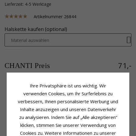
Lieferzeit: 4-5 Werktage
Artikelnummer
26844
Halskette kaufen (optional)
Material auswählen
71,-
CHANTI Preis
Ihre Privatsphäre ist uns wichtig. Wir
verwenden Cookies, um Ihr Surferlebnis zu
Produktinformation
Größe
Weitere Wörter:
14 x 20 mm
Höhe:
30,0 mm
verbessern, Ihnen personalisierte Werbung und
Anhänger:
Medaillon
Höhe Ohne Öse:
20,0 mm
Inhalte anzuzeigen und unseren Datenverkehr
Metall:
Silber
Breite, Geschlossen:
14,0 mm
zu analysieren. Indem Sie auf „Alle akzeptieren“
Oberfläche:
Polierter
Breite, Offen:
29,0 mm
Tiefe, Geschlossen:
7,15 mm
klicken, stimmen Sie unserer Verwendung von
Cookies zu. Weitere Informationen zu unserer
Lieferzeit