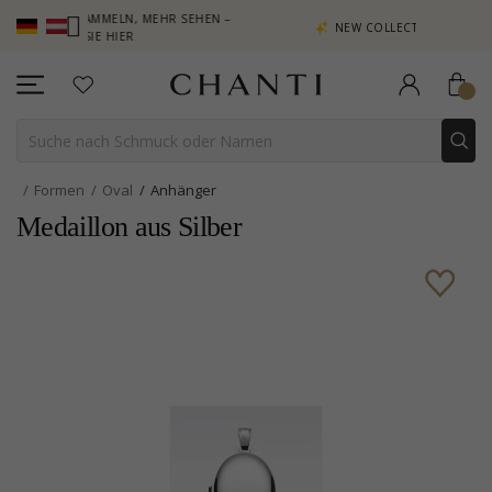
KTE SAMMELN, MEHR SEHEN –
NEW COLLECTION | AURA
CKEN SIE HIER
Formen
Oval
Anhänger
Medaillon aus Silber