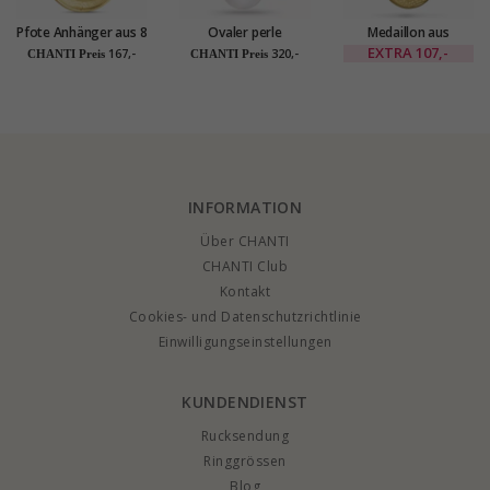
Pfote Anhänger aus 8
Ovaler perle
Medaillon aus
Karat Gold - Gold
diamantanhänger in
vergoldetem
EXTRA
107,-
167,-
320,-
CHANTI Preis
CHANTI Preis
Collection
14 karat gold 0,02 ct
Sterlingsilber
INFORMATION
Über CHANTI
CHANTI Club
Kontakt
Cookies- und Datenschutzrichtlinie
Einwilligungseinstellungen
KUNDENDIENST
Rucksendung
Ringgrössen
Blog