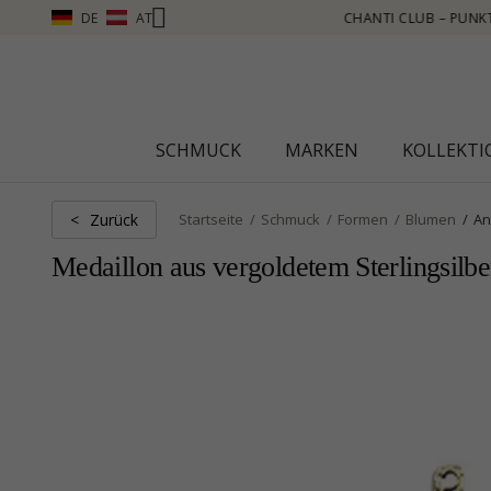
DE
AT
N, MEHR SEHEN – KLICKEN SIE HIER
SCHMUCK
MARKEN
KOLLEKT
Zurück
<
Startseite
Schmuck
Formen
Blumen
An
Medaillon aus vergoldetem Sterlingsilbe