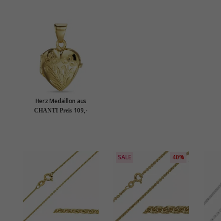
Herz Medaillon aus
vergoldetem Sterlingsilber
109,-
CHANTI Preis
SALE
40%