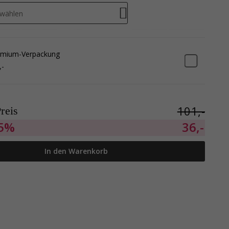
swählen
emium-Verpackung
,-
101,-
reis
5%
36,-
In den Warenkorb