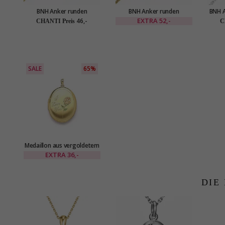
BNH Anker runden
BNH Anker runden
BNH A
Halskette aus vergoldetem
Halskette aus vergoldetem
aus S
EXTRA
52,-
46,-
CHANTI Preis
C
Sterlingsilber 50 cm x 1,1
Sterlingsilber 45 cm x 1,9
mm
mm
SALE
65%
Medaillon aus vergoldetem
Sterlingsilber
EXTRA
36,-
DIE