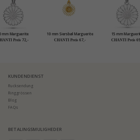
0 mm Marguerite
10 mm Siersbøl Marguerite
15 mm Margueri
tte aus Silber - Marie
Anhänger mit Halskette in
Halskette aus Silber 
72,-
67,-
69
HANTI Preis
CHANTI Preis
CHANTI Preis
vergoldetem Sterlingsilber
weißem Zirkon
KUNDENDIENST
Rucksendung
Ringgrössen
Blog
FAQs
BETALINGSMULIGHEDER