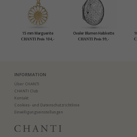
15 mm Marguerite
Ovaler Blumen Halskette
1
Halskette mit Anhänger aus
aus Silber und Medaillon
Halske
104,-
99,-
CHANTI Preis
CHANTI Preis
C
vergoldetem Sterlingsilber
aus Silber
- Marie
INFORMATION
Über CHANTI
CHANTI Club
Kontakt
Cookies- und Datenschutzrichtlinie
Einwilligungseinstellungen