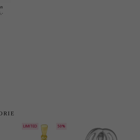
en
ldetem
,-
 x 1,5
ORIE
LIMITED
50%