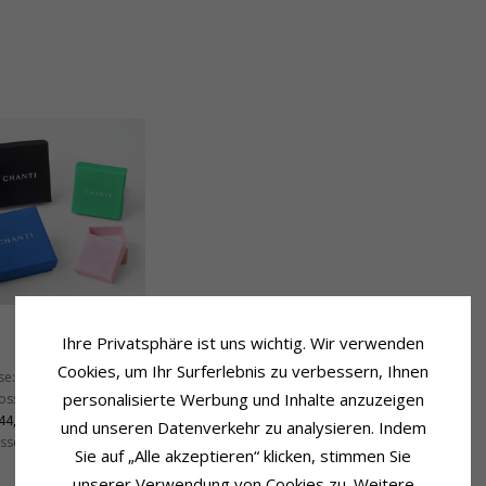
Ihre Privatsphäre ist uns wichtig. Wir verwenden
Lieferzeit
Cookies, um Ihr Surferlebnis zu verbessern, Ihnen
se:
34,1 mm
Lieferzeit:
4-5 Werktage
personalisierte Werbung und Inhalte anzuzeigen
lossen:
27,3 mm
44,1 mm
und unseren Datenverkehr zu analysieren. Indem
ossen:
7,1 mm
Sie auf „Alle akzeptieren“ klicken, stimmen Sie
unserer Verwendung von Cookies zu. Weitere