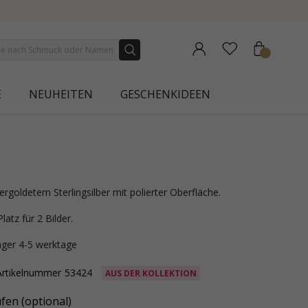
ION | AURA
E
NEUHEITEN
GESCHENKIDEEN
vergoldetem Sterlingsilber mit polierter Oberfläche.
latz für 2 Bilder.
lager 4-5 werktage
Artikelnummer
53424
AUS DER KOLLEKTION
fen (optional)