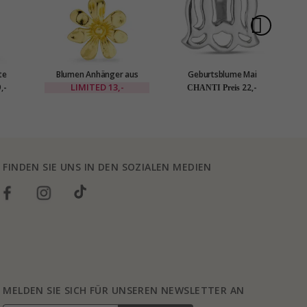
te
Blumen Anhänger aus
Geburtsblume Mai
- Marie
vergoldetes Messing - Eliné
Maiglöckchen Anhänger
Ha
LIMITED
13,-
,-
22,-
CHANTI Preis
aus Silber
FINDEN SIE UNS IN DEN SOZIALEN MEDIEN
MELDEN SIE SICH FÜR UNSEREN NEWSLETTER AN