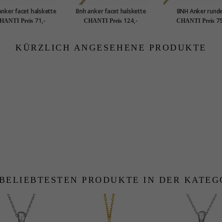
nker facet halskette
Bnh anker facet halskette
BNH Anker rund
ilber 55 cm x 1,7 mm
aus vergoldetem
Halskette aus vergo
71,-
124,-
75
HANTI Preis
CHANTI Preis
CHANTI Preis
sterlingsilber 60 cm x 1,7
Sterlingsilber 55 cm
mm
mm
KÜRZLICH ANGESEHENE PRODUKTE
 BELIEBTESTEN PRODUKTE IN DER KATEG