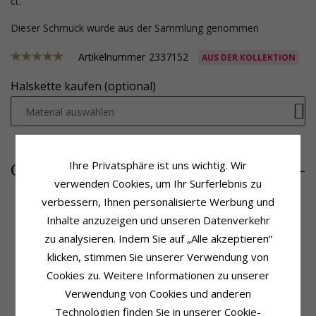
ct.
Dieser Schmuck wurde aus der Sammlung genommen
Artikelnummer
2337152
AUS DER KOLLEKTION
Halskette kaufen (optional)
Material auswählen
872,-
Ihre Privatsphäre ist uns wichtig. Wir
CHANTI Preis
verwenden Cookies, um Ihr Surferlebnis zu
verbessern, Ihnen personalisierte Werbung und
Inhalte anzuzeigen und unseren Datenverkehr
Produktinformation
Schmuckstein
zu analysieren. Indem Sie auf „Alle akzeptieren“
Schmuckstein:
Diamant
Stückzahl:
12
klicken, stimmen Sie unserer Verwendung von
Anhänger:
Anhänger
Schliff:
Brillantschliff
Cookies zu. Weitere Informationen zu unserer
Karat:
14
Schmuckstein:
Diamant
Metall:
Gold- Und Weißgold
Diamantfarbe:
Wesselton
Verwendung von Cookies und anderen
Oberfläche:
Polierter
Diamantreinheit:
SI
Technologien finden Sie in unserer Cookie-