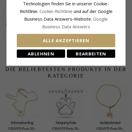
KUNDEN KAUFTEN AUCH
vergoldetem
Sterlingsilber
Technologien finden Sie in unserer Cookie-
Sterlingsilber
Richtlinie.
Cookie-Richtlinie
und auf der Google
Business Data Answers-Website.
Google
Business Data Answers
ALLE AKZEPTIEREN
Fußkette aus
Lebensbaum
vergoldetem
Fußkette aus
ABLEHNEN
BEARBEITEN
48,-
58,-
CHANTI Preis
CHANTI Preis
Sterlingsilber und
vergoldetem
Anhänger aus
Sterlingsilber
vergoldetem
DIE BELIEBTESTEN PRODUKTE IN DER
KATEGORIE
Schmetterling
Simpel pfote
Goldschmied
Fußkette aus
fußkette aus silber
Fußkette aus
53,-
29,-
56,-
CHANTI Preis
CHANTI Preis
CHANTI Preis