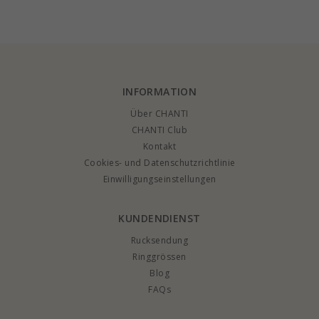
vergoldetem
und anhänger aus
vergoldetem
Sterlingsilber und
silber
Sterlingsilber
Schmetterling aus
vergoldetem
Sterlingsilber
INFORMATION
Über CHANTI
CHANTI Club
Kontakt
Cookies- und Datenschutzrichtlinie
Einwilligungseinstellungen
KUNDENDIENST
Rucksendung
Ringgrössen
Blog
FAQs