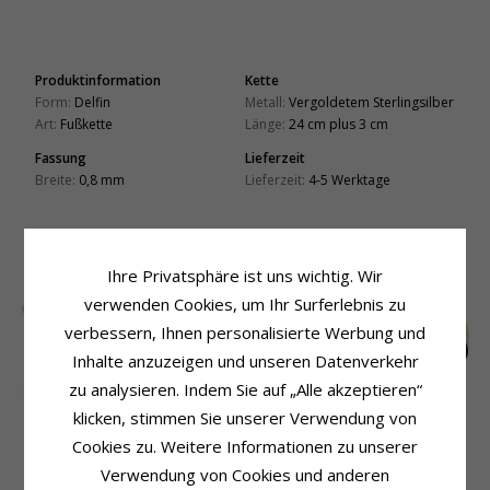
Produktinformation
Kette
Form:
Delfin
Metall:
Vergoldetem Sterlingsilber
Art:
Fußkette
Länge:
24 cm plus 3 cm
Fassung
Lieferzeit
Breite:
0,8 mm
Lieferzeit:
4-5 Werktage
VERWANDTE PRODUKTE
Ihre Privatsphäre ist uns wichtig. Wir
SALE
60%
verwenden Cookies, um Ihr Surferlebnis zu
verbessern, Ihnen personalisierte Werbung und
Inhalte anzuzeigen und unseren Datenverkehr
zu analysieren. Indem Sie auf „Alle akzeptieren“
Schmetterling
13 mm lebensbaum
Herz Fußkette aus
klicken, stimmen Sie unserer Verwendung von
Fußkette aus
fußkette aus
vergoldetem
EXTRA
25,-
53,-
46,-
CHANTI Preis
CHANTI Preis
Cookies zu. Weitere Informationen zu unserer
vergoldetem
vergoldetem
Sterlingsilber und
Sterlingsilber und
sterlingsilber
Anhänger aus
Verwendung von Cookies und anderen
Schmetterling aus
vergoldetem