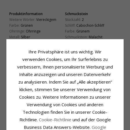
Produktinformation
Schmuckstein
Weitere Wörter:
Viereckigem
Stückzahl:
2
Farbe:
Grünen
Schliff:
Cabochon-Schliff
Ohrringe:
Ohrringe
Farbe:
Grünem
Metall:
Silber
Schmuckstein:
Malachit
Oberfläche:
Polierter
Größe
Ihre Privatsphäre ist uns wichtig. Wir
Höhe Mit Haken:
29,0 mm
Breite:
12,0 mm
verwenden Cookies, um Ihr Surferlebnis zu
verbessern, Ihnen personalisierte Werbung und
Lieferzeit
Lieferzeit:
4-5 Werktage
Inhalte anzuzeigen und unseren Datenverkehr
zu analysieren. Indem Sie auf „Alle akzeptieren“
VERWANDTE PRODUKTE
klicken, stimmen Sie unserer Verwendung von
Cookies zu. Weitere Informationen zu unserer
Verwendung von Cookies und anderen
Technologien finden Sie in unserer Cookie-
Richtlinie.
Cookie-Richtlinie
und auf der Google
Business Data Answers-Website.
Google