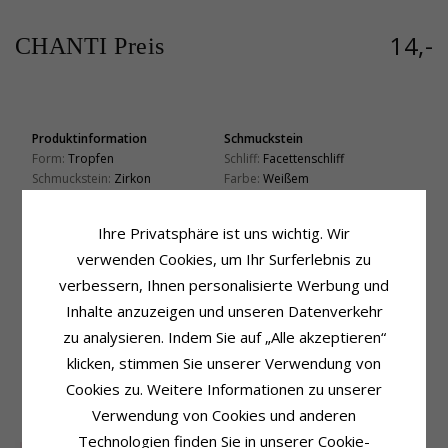
14,-
CHANTI Preis
Produktinformation
Schmuckstein
Form:
Tropfen
Schliff:
Facettenschliff
Schmuckstein:
Zirkon
Farbe:
Weißem
Anhänger:
Anhänger
Schmuckstein:
Zirkon
Metall:
Silber
Fassung
Ihre Privatsphäre ist uns wichtig. Wir
Oberfläche:
Polierter
Höhe:
19,6 mm
verwenden Cookies, um Ihr Surferlebnis zu
Höhe Ohne Öse:
15,1 mm
verbessern, Ihnen personalisierte Werbung und
Breite:
8,3 mm
Inhalte anzuzeigen und unseren Datenverkehr
Tiefe:
2,4 mm
zu analysieren. Indem Sie auf „Alle akzeptieren“
Lieferzeit
Lieferzeit:
4-5 Werktage
klicken, stimmen Sie unserer Verwendung von
Cookies zu. Weitere Informationen zu unserer
KUNDEN KAUFTEN AUCH
Verwendung von Cookies und anderen
Technologien finden Sie in unserer Cookie-