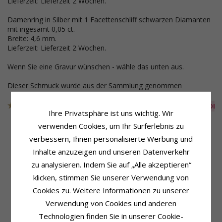
Lieferzeit: Lieferzeit 2 Wochen.
Damenring in Silber mit 1 Facettenschliff schwarzen Diamanten
mit ingesamt 0,05 ct.
Breite: 4,6 mm.
Lieferzeit: Lieferzeit 2 Wochen.
Wenn Sie eine Gravur wünschen - wähle das unten aus.
Dieser Schmuck wurde aus der Sammlung genommen
Artikelnummer
108206209206209S
AUS DER KOLL
Ihre Privatsphäre ist uns wichtig. Wir
verwenden Cookies, um Ihr Surferlebnis zu
verbessern, Ihnen personalisierte Werbung und
Produktinformation
Ringschiene
Inhalte anzuzeigen und unseren Datenverkehr
Marke:
Breite:
4,6 mm
zu analysieren. Indem Sie auf „Alle akzeptieren“
Trauringe Von Rs Of Scandinavia
Dicke:
2,3 mm
klicken, stimmen Sie unserer Verwendung von
Ringtyp:
Herrenring
Gewicht:
5,8 G
Metall:
Silber
Lieferzeit:
Lieferzeit 2 Wochen
Cookies zu. Weitere Informationen zu unserer
Oberfläche:
Polierter
Verwendung von Cookies und anderen
Produktinformation
Ringtyp:
Damenring
Technologien finden Sie in unserer Cookie-