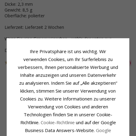
Dicke: 2,3 mm
Gewicht: 8,5 g
Oberfläche: polierter
Lieferzeit: Lieferzeit 2 Wochen
Wenn Sie eine Gravur wünschen - wähle das unten aus.
Dieser Schmuck wurde aus der Sammlung genommen
Ihre Privatsphäre ist uns wichtig. Wir
verwenden Cookies, um Ihr Surferlebnis zu
Artikelnummer
108201409Z4
AUS DER KOLLEKTIO
verbessern, Ihnen personalisierte Werbung und
Inhalte anzuzeigen und unseren Datenverkehr
zu analysieren. Indem Sie auf „Alle akzeptieren“
Produktinformation
Schmuckstein
klicken, stimmen Sie unserer Verwendung von
Ringtyp:
Stückzahl:
4
Cookies zu. Weitere Informationen zu unserer
Trauring Von Rs Of Scandinavia
Schliff:
Facettenschliff
Verwendung von Cookies und anderen
Metall:
Silber
Schmuckstein:
Zirkon
Oberfläche:
Polierter
Technologien finden Sie in unserer Cookie-
Ringschiene
Richtlinie.
Cookie-Richtlinie
und auf der Google
Breite:
7,0 mm
Dicke:
2,3 mm
Business Data Answers-Website.
Google
Gewicht:
8,5 G