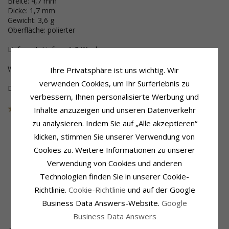
Breite: 4,7 mm
Dicke: 1,7 mm
Gewicht: 3,6 g
Oberfläche: polierter
Lieferzeit: Lieferzeit 2 Wochen
Wenn Sie eine Gravur wünschen - wähle das unten aus.
Ihre Privatsphäre ist uns wichtig. Wir
verwenden Cookies, um Ihr Surferlebnis zu
Dieser Schmuck wurde aus der Sammlung genommen
verbessern, Ihnen personalisierte Werbung und
Artikelnummer
10821F
Inhalte anzuzeigen und unseren Datenverkehr
AUS DER KOLLEKTION
zu analysieren. Indem Sie auf „Alle akzeptieren“
klicken, stimmen Sie unserer Verwendung von
Cookies zu. Weitere Informationen zu unserer
Produktinformation
Ringschiene
Verwendung von Cookies und anderen
Ringtyp:
Breite:
4,7 mm
Trauring Von Rs Of Scandinavia
Dicke:
1,7 mm
Technologien finden Sie in unserer Cookie-
Karat:
14
Gewicht:
3,6 G
Richtlinie.
Cookie-Richtlinie
und auf der Google
Metall:
Gold
Lieferzeit:
Lieferzeit 2 Wochen
Business Data Answers-Website.
Google
Oberfläche:
Polierter
Business Data Answers