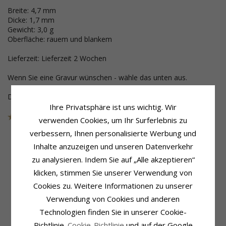
Breite: 4,7 mm
Dicke: 1,7 mm
Gewicht: 3,0 g
Oberfläche: rauem und blankem
Lieferzeit: Lieferzeit 2 Wochen
Wenn Sie eine Gravur wünschen - wähle das unten aus.
Dieser Schmuck wurde aus der Sammlung genommen
Ihre Privatsphäre ist uns wichtig. Wir
Artikelnummer
10820FB
AUS DER KOLLEKTION
verwenden Cookies, um Ihr Surferlebnis zu
verbessern, Ihnen personalisierte Werbung und
Inhalte anzuzeigen und unseren Datenverkehr
zu analysieren. Indem Sie auf „Alle akzeptieren“
Produktinformation
Schmuckstein
klicken, stimmen Sie unserer Verwendung von
Ringtyp:
Stückzahl:
1
Trauring Von Rs Of Scandinavia
Schliff:
Brillantschliff
Cookies zu. Weitere Informationen zu unserer
Karat:
14
Schmuckstein:
Diamant
Verwendung von Cookies und anderen
Metall:
Gold
Diamantfarbe:
Wesselton
Technologien finden Sie in unserer Cookie-
Oberfläche:
Rauem Und Blankem
Diamantreinheit:
SI
Karat:
0,02
Richtlinie.
Cookie-Richtlinie
und auf der Google