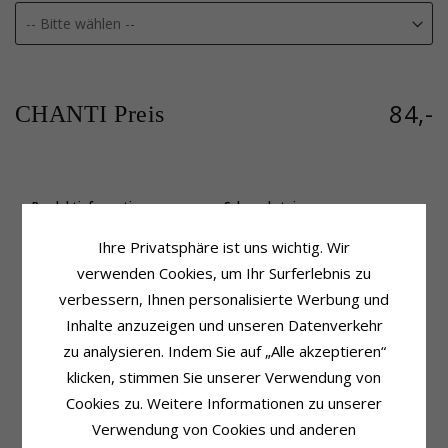
84,-
CHANTI Preis
Produktinformation
Schmuckstein
Marke:
NORDAHL ANDERSEN
Stückzahl:
1
Ihre Privatsphäre ist uns wichtig. Wir
Modell:
Sweets
Schliff:
Cabochon-Schliff
Schmuckstein:
Quarz
Farbe:
Altrosa
verwenden Cookies, um Ihr Surferlebnis zu
Art:
Armband
Schmuckstein:
Quarz
verbessern, Ihnen personalisierte Werbung und
Metall:
Vergoldetem Sterlingsilber
Größe
Inhalte anzuzeigen und unseren Datenverkehr
Oberfläche:
Polierter
Breite:
4,5 mm
zu analysieren. Indem Sie auf „Alle akzeptieren“
Lieferzeit
klicken, stimmen Sie unserer Verwendung von
Lieferzeit:
4-5 Werktage
Cookies zu. Weitere Informationen zu unserer
Verwendung von Cookies und anderen
KUNDEN KAUFTEN AUCH