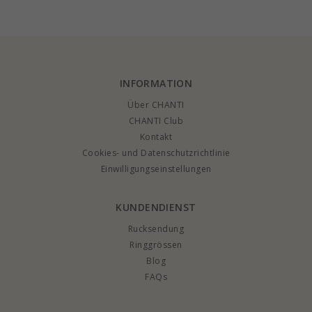
Sterlingsilber und
Sterlingsilber - Little
Anhänger aus
Ones
vergoldetem
Sterlingsilber
INFORMATION
Über CHANTI
CHANTI Club
Kontakt
Cookies- und Datenschutzrichtlinie
Einwilligungseinstellungen
KUNDENDIENST
Rucksendung
Ringgrössen
Blog
FAQs