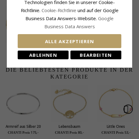
Technologien finden Sie in unserer Cookie-
Richtlinie.
Cookie-Richtlinie
und auf der Google
Business Data Answers-Website.
Google
Business Data Answers
ALLE AKZEPTIEREN
Gewundenes
Armband aus
60,-
CHANTI Preis
ABLEHNEN
BEARBEITEN
vergoldetem
Sterlingsilber x 2,4
mm
DIE BELIEBTESTEN PRODUKTE IN DER
KATEGORIE
Armreif aus Silber 20
Lebensbaum
Little Ones
cm x 4,0 mm
Armband aus
Kinderarmband aus
175,-
80,-
53,-
CHANTI Preis
CHANTI Preis
CHANTI Preis
vergoldetem
vergoldetem