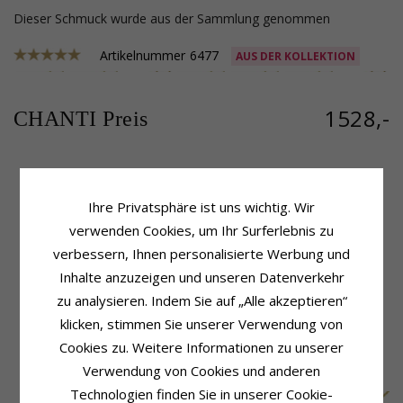
Dieser Schmuck wurde aus der Sammlung genommen
Artikelnummer
6477
AUS DER KOLLEKTION
1528,-
CHANTI Preis
Produktinformation
Größe
Ihre Privatsphäre ist uns wichtig. Wir
Kettentyp:
Drahtdicke:
0,5 mm
verwenden Cookies, um Ihr Surferlebnis zu
BNH Anker Runden Halskette
Breite:
2,0 mm
verbessern, Ihnen personalisierte Werbung und
Metall:
14 Karat Gold
Länge:
60 cm
Oberfläche:
Runder
Gewicht:
6,7 G
Inhalte anzuzeigen und unseren Datenverkehr
zu analysieren. Indem Sie auf „Alle akzeptieren“
Lieferzeit
Lieferzeit:
4-5 Werktage
klicken, stimmen Sie unserer Verwendung von
Cookies zu. Weitere Informationen zu unserer
VERWANDTE PRODUKTE
Verwendung von Cookies und anderen
Technologien finden Sie in unserer Cookie-