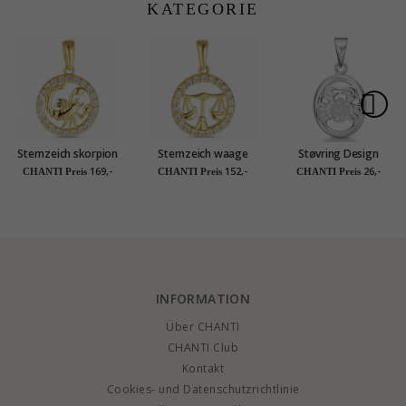
KATEGORIE
Collection
Sterlingsilber
Collection
Sternzeich skorpion
Sternzeich waage
Støvring Design
Anhänger aus 8 Karat
Zirkon Anhänger aus
Krebs Anhänger in
169,-
152,-
26,-
CHANTI Preis
CHANTI Preis
CHANTI Preis
Gold - Gold
8 Karat Gold - Gold
Silber
Collection
Collection
INFORMATION
Über CHANTI
CHANTI Club
Kontakt
Cookies- und Datenschutzrichtlinie