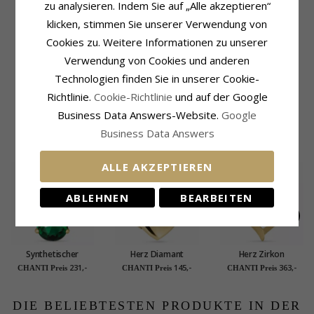
zu analysieren. Indem Sie auf „Alle akzeptieren“
Kette:
Halskette
Fassung
Metall:
Vergoldetem Sterlingsilber
klicken, stimmen Sie unserer Verwendung von
Durchmesser:
12,1 mm
Länge:
Cookies zu. Weitere Informationen zu unserer
Höhe:
18,9 mm
42 cm zzgl. 3 cm verlängerung
Tiefe:
1,8 mm
Verwendung von Cookies und anderen
Anhänger:
Anhänger
Technologien finden Sie in unserer Cookie-
Metall:
8 Karat Gold
Lieferzeit
Kollektion:
Gold Collection
Lieferzeit:
4-5 Werktage
Richtlinie.
Cookie-Richtlinie
und auf der Google
Oberfläche:
Polierter
Business Data Answers-Website.
Google
Business Data Answers
VERWANDTE PRODUKTE
ALLE AKZEPTIEREN
ABLEHNEN
BEARBEITEN
Synthetischer
Herz Diamant
Herz Zirkon
Smaragd Halskette
Halskette aus
Halskette aus
231,-
145,-
363,-
CHANTI Preis
CHANTI Preis
CHANTI Preis
aus vergoldetem
vergoldetem
vergoldetem
Sterlingsilber und
Sterlingsilber und
Sterlingsilber und
Anhänger aus 14
Medaillon aus
Anhänger aus 14
DIE BELIEBTESTEN PRODUKTE IN DER
Karat Gold - Gold
vergoldetem
Karat Gold - Gold