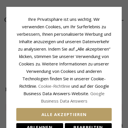
29,-
CHANTI Preis
Ihre Privatsphäre ist uns wichtig. Wir
verwenden Cookies, um Ihr Surferlebnis zu
verbessern, Ihnen personalisierte Werbung und
Inhalte anzuzeigen und unseren Datenverkehr
Produktinformation
Größe
zu analysieren. Indem Sie auf „Alle akzeptieren“
Marke:
NORDAHL ANDERSEN
Durchmesser:
8,0 mm
klicken, stimmen Sie unserer Verwendung von
Form:
H
Lieferzeit
Cookies zu. Weitere Informationen zu unserer
Art:
Armband
Lieferzeit:
4-5 Werktage
Metall:
Oxidiertem Sterlingsilber
Verwendung von Cookies und anderen
Oberfläche:
Polierter
Technologien finden Sie in unserer Cookie-
Richtlinie.
Cookie-Richtlinie
und auf der Google
DIE BELIEBTESTEN PRODUKTE IN DER
Business Data Answers-Website.
Google
KATEGORIE
Business Data Answers
SALE
65%
SALE
40%
SALE
40%
ALLE AKZEPTIEREN
ABLEHNEN
BEARBEITEN