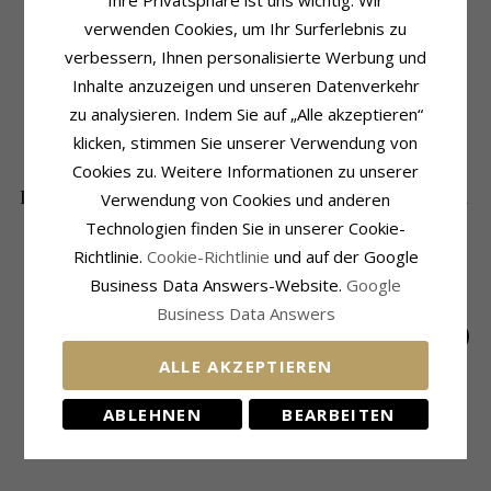
Ihre Privatsphäre ist uns wichtig. Wir
verwenden Cookies, um Ihr Surferlebnis zu
Produktinformation
Größe
Marke:
Siersbøl
Breite:
14,0 mm
verbessern, Ihnen personalisierte Werbung und
Form:
Herz
Inhalte anzuzeigen und unseren Datenverkehr
Lieferzeit
Art:
Anhänger
Lieferzeit:
4-5 Werktage
zu analysieren. Indem Sie auf „Alle akzeptieren“
Metall:
Silber
Oberfläche:
klicken, stimmen Sie unserer Verwendung von
Polierter
Cookies zu. Weitere Informationen zu unserer
DIE BELIEBTESTEN PRODUKTE IN DER
Verwendung von Cookies und anderen
KATEGORIE
Technologien finden Sie in unserer Cookie-
Richtlinie.
Cookie-Richtlinie
und auf der Google
Business Data Answers-Website.
Google
Business Data Answers
ALLE AKZEPTIEREN
Herz Diamant
Glaube-Hoffnung-
7 X 9 MM Herz
ABLEHNEN
BEARBEITEN
Anhänger in 14 karat
Liebe Zirkon
Anhänger aus 14
379,-
116,-
186,-
CHANTI Preis
CHANTI Preis
CHANTI Preis
Gold 0,02 ct
Anhänger aus 9 Karat
Karat Gold - Amoré
Gold - Amoré