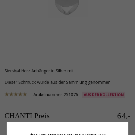
Siersbøl Herz Anhänger in Silber mit .
Dieser Schmuck wurde aus der Sammlung genommen
Artikelnummer
251076
AUS DER KOLLEKTION
64,-
CHANTI Preis