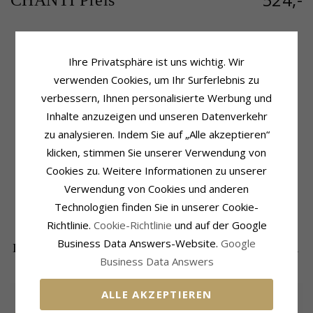
CHANTI Preis
Ihre Privatsphäre ist uns wichtig. Wir
Produktinformation
Schmuckstein
verwenden Cookies, um Ihr Surferlebnis zu
Schmuckstein:
Diamant
Stückzahl:
48
Ohrringe:
Kreole
Schliff:
Brillantschliff
verbessern, Ihnen personalisierte Werbung und
Metall:
14 Karat Weißgold
Schmuckstein:
Diamant
Inhalte anzuzeigen und unseren Datenverkehr
Oberfläche:
Polierter
Diamantfarbe:
Wesselton
zu analysieren. Indem Sie auf „Alle akzeptieren“
Diamantreinheit:
SI
Karat:
0,18
klicken, stimmen Sie unserer Verwendung von
Cookies zu. Weitere Informationen zu unserer
Größe
Lieferzeit
Höhe:
12,0 mm
Lieferzeit:
4-5 Werktage
Verwendung von Cookies und anderen
Breite:
4,7 mm
Technologien finden Sie in unserer Cookie-
Tiefe:
10,6 mm
Richtlinie.
Cookie-Richtlinie
und auf der Google
Business Data Answers-Website.
Google
DIE BELIEBTESTEN PRODUKTE IN DER
Business Data Answers
KATEGORIE
ALLE AKZEPTIEREN