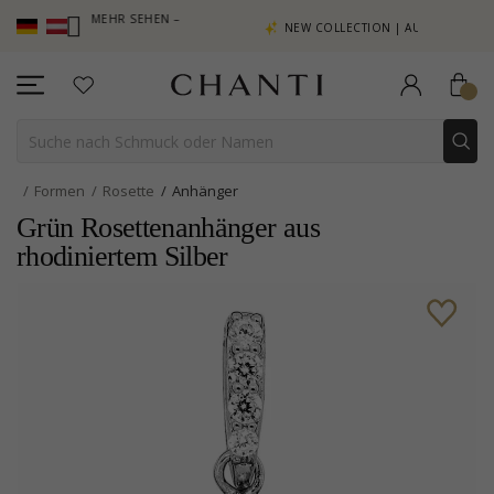
MMELN, MEHR SEHEN –
NEW COLLECTION | AURA
E HIER
Formen
Rosette
Anhänger
Grün Rosettenanhänger aus
rhodiniertem Silber