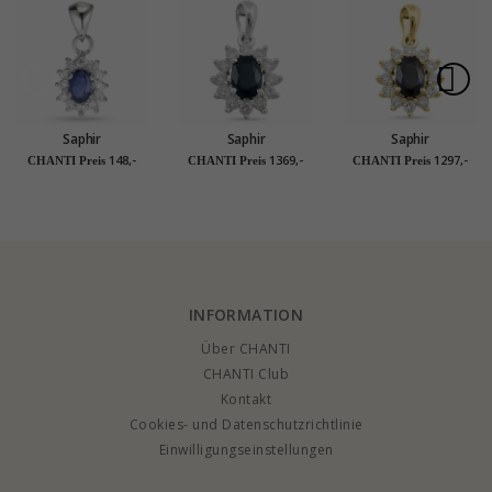
Saphir
Saphir
Saphir
Rosettenanhänger
Rosettenanhänger in
Rosettenanhänger in
148,-
1369,-
1297,-
CHANTI Preis
CHANTI Preis
CHANTI Preis
aus rhodiniertem
14 karat Weißgold
14 karat Gold 0,26 ct
Silber
0,26 ct 0,65 ct
0,65 ct
INFORMATION
Über CHANTI
CHANTI Club
Kontakt
Cookies- und Datenschutzrichtlinie
Einwilligungseinstellungen