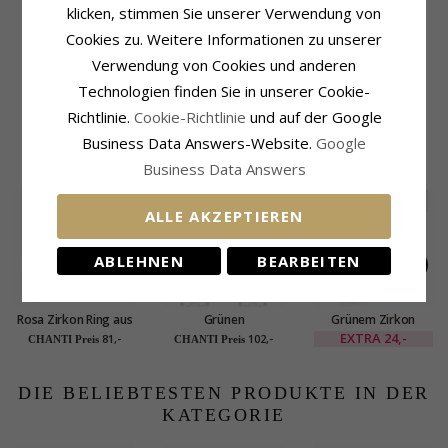
klicken, stimmen Sie unserer Verwendung von
Stückzahl:
16
Durchmesser:
12,0 mm
Cookies zu. Weitere Informationen zu unserer
Schliff:
Facettenschliff
Höhe:
22,1 mm
Farbe:
Weißem
Tiefe:
5,9 mm
Verwendung von Cookies und anderen
Schmuckstein:
Zirkon
Lieferzeit
Technologien finden Sie in unserer Cookie-
Lieferzeit:
4-5 Werktage
Richtlinie.
Cookie-Richtlinie
und auf der Google
Business Data Answers-Website.
Google
KUNDEN KAUFTEN AUCH
Business Data Answers
SALE
20%
ALLE AKZEPTIEREN
ABLEHNEN
BEARBEITEN
Rosa Zirkon Ring aus
Grünen
Grünem Zirkon
Silber
Rosettenohrstecker
Rosettenring aus
EXTRA
24,-
81,-
102,-
CHANTI Preis
CHANTI Preis
in rhodiniertem Silber
Silber
DIE BELIEBTESTEN PRODUKTE IN DER
KATEGORIE