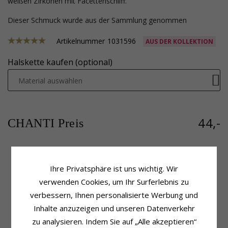
weißen Zirkonen mit Facettenschliff.
Dieser Schmuck wurde aus der Sammlung genommen
Artikelnummer
1031596
AUS DER KOLLEKTION
Halskette kaufen (optional)
Material auswählen
44,-
CHANTI Preis
Ihre Privatsphäre ist uns wichtig. Wir
Produktinformation
Schmuckstein
Farbe:
Grün
Stückzahl:
1
verwenden Cookies, um Ihr Surferlebnis zu
Anhänger:
Rosettenanhänger
Schliff:
Facettenschliff
verbessern, Ihnen personalisierte Werbung und
Metall:
Rhodiniertem Silber
Farbe:
Grünem
Inhalte anzuzeigen und unseren Datenverkehr
Oberfläche:
Polierter
Schmuckstein:
Zirkon
zu analysieren. Indem Sie auf „Alle akzeptieren“
Schmuckstein
Fassung