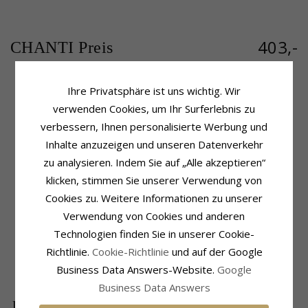
403,-
CHANTI Preis
Ihre Privatsphäre ist uns wichtig. Wir
verwenden Cookies, um Ihr Surferlebnis zu
Produktinformation
Schmuckstein
Ring:
Diamantring
Stückzahl:
1
verbessern, Ihnen personalisierte Werbung und
Karat:
14
Schliff:
Brillantschliff
Inhalte anzuzeigen und unseren Datenverkehr
Metall:
Gold- Und Weißgold
Schmuckstein:
Diamant
zu analysieren. Indem Sie auf „Alle akzeptieren“
Oberfläche:
Polierter
Diamantfarbe:
Wesselton
klicken, stimmen Sie unserer Verwendung von
Diamantreinheit:
SI
Karat:
0,04
Cookies zu. Weitere Informationen zu unserer
Ringschiene
Verwendung von Cookies und anderen
Lieferzeit
Breite, Oben:
2,9 mm
Größe Auf Lager:
4-5 Werktage
Technologien finden Sie in unserer Cookie-
Breite, Unten:
2,3 mm
Richtlinie.
Cookie-Richtlinie
und auf der Google
Dicke, Oben:
3,0 mm
Business Data Answers-Website.
Google
Dicke, Unten:
1,3 mm
Business Data Answers
DIE BELIEBTESTEN PRODUKTE IN DER