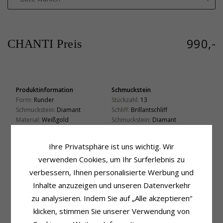
990,-
CHANTI Preis
Produktinformation
Schmuckstein
Form:
Runder
Stückzahl:
13
Schmuckstein:
Diamant
Schliff:
Brillantschliff
Material:
Weißgold
Schmuckstein:
Diamant
Ring:
Ring
Diamantfarbe:
Wesselton
Karat:
14
Diamantreinheit:
SI
Ihre Privatsphäre ist uns wichtig. Wir
Metall:
Weißgold
Karat:
0,23
verwenden Cookies, um Ihr Surferlebnis zu
Oberfläche:
Polierter
Ringschiene
verbessern, Ihnen personalisierte Werbung und
Breite, Oben:
1,1 mm
Inhalte anzuzeigen und unseren Datenverkehr
Breite, Unten:
1,9 mm
Dicke, Oben:
2,0 mm
zu analysieren. Indem Sie auf „Alle akzeptieren“
Dicke, Unten:
1,2 mm
klicken, stimmen Sie unserer Verwendung von
Fassung
Lieferzeit