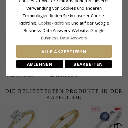
Cookies zu. Weitere Informationen zu unserer
Durchmesser:
5,7 mm
Größe Auf Lager:
4-5 Werktage
Verwendung von Cookies und anderen
Tiefe:
3,1 mm
Technologien finden Sie in unserer Cookie-
Richtlinie.
Cookie-Richtlinie
und auf der Google
VERWANDTE PRODUKTE
Business Data Answers-Website.
Google
Business Data Answers
ALLE AKZEPTIEREN
ABLEHNEN
BEARBEITEN
Diamant Ring in 9
Diamant Ring in 14
Karat Weißgold 0,02
Karat Weißgold 0,117
323,-
841,-
CHANTI Preis
CHANTI Preis
ct
ct
DIE BELIEBTESTEN PRODUKTE IN DER
KATEGORIE
SALE
30%