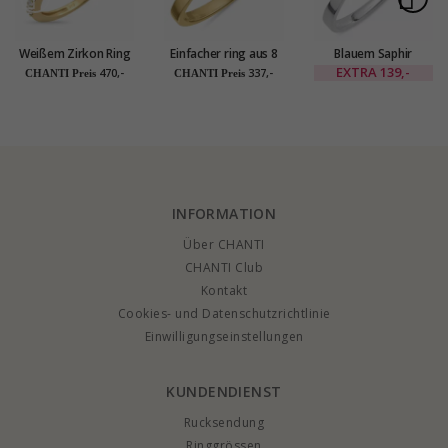
Weißem Zirkon Ring
Einfacher ring aus 8
Blauem Saphir
aus 9 Karat Gold -
karat gold
Solitärring aus Silber
EXTRA
139,-
470,-
337,-
CHANTI Preis
CHANTI Preis
Gold Collection
INFORMATION
Über CHANTI
CHANTI Club
Kontakt
Cookies- und Datenschutzrichtlinie
Einwilligungseinstellungen
KUNDENDIENST
Rucksendung
Ringgrössen