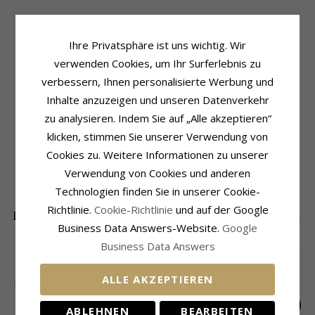
Ihre Privatsphäre ist uns wichtig. Wir
Produktinformation
Schmuckstein
verwenden Cookies, um Ihr Surferlebnis zu
Form:
Runden
Stückzahl:
2
Material:
Zirkon
Schliff:
Facettenschliff
verbessern, Ihnen personalisierte Werbung und
Ohrringe:
Ohrstecker
Farbe:
Weißem
Inhalte anzuzeigen und unseren Datenverkehr
Metall:
14 Karat Gold
Schmuckstein:
Zirkon
zu analysieren. Indem Sie auf „Alle akzeptieren“
Oberfläche:
Polierter
Größe
klicken, stimmen Sie unserer Verwendung von
Durchmesser:
5,5 mm
Cookies zu. Weitere Informationen zu unserer
Lieferzeit
Verwendung von Cookies und anderen
Lieferzeit:
4-5 Werktage
Technologien finden Sie in unserer Cookie-
Richtlinie.
Cookie-Richtlinie
und auf der Google
DIE BELIEBTESTEN PRODUKTE IN DER
Business Data Answers-Website.
Google
KATEGORIE
Business Data Answers
ALLE AKZEPTIEREN
ABLEHNEN
BEARBEITEN