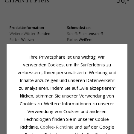
CHANTI Preis
Produktinformation
Schmuckstein
Weitere Wörter:
Runden
Schliff:
Facettenschliff
Farbe:
Weißen
Farbe:
Weißem
Schmuckstein:
Zirkon
Schmuckstein:
Zirkon
Ohrringe:
Perleohrringe
Größe
Ihre Privatsphäre ist uns wichtig. Wir
Metall:
Silber
Höhe:
24,6 mm
Oberfläche:
Polierter
verwenden Cookies, um Ihr Surferlebnis zu
Breite:
10,4 mm
verbessern, Ihnen personalisierte Werbung und
Lieferzeit
Inhalte anzuzeigen und unseren Datenverkehr
Lieferzeit:
4-5 Werktage
zu analysieren. Indem Sie auf „Alle akzeptieren“
klicken, stimmen Sie unserer Verwendung von
KUNDEN KAUFTEN AUCH
Cookies zu. Weitere Informationen zu unserer
Verwendung von Cookies und anderen
Technologien finden Sie in unserer Cookie-
Richtlinie.
Cookie-Richtlinie
und auf der Google