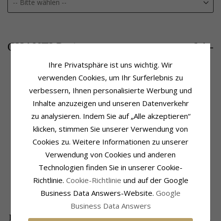
64,-
CHANTI Preis
Ihre Privatsphäre ist uns wichtig. Wir
verwenden Cookies, um Ihr Surferlebnis zu
verbessern, Ihnen personalisierte Werbung und
Produktinformation
Schmuckstein
Inhalte anzuzeigen und unseren Datenverkehr
Marke:
Scrouples
Stückzahl:
6
Weitere Wörter:
Polierter
Schliff:
Facettenschliff
zu analysieren. Indem Sie auf „Alle akzeptieren“
Form:
Herz
Farbe:
Weißem
klicken, stimmen Sie unserer Verwendung von
Art:
Anhänger Mit Halskette
Schmuckstein:
Zirkon
Cookies zu. Weitere Informationen zu unserer
Metall:
Vergoldetem Sterlingsilber
Größe
Oberfläche:
Polierter
Verwendung von Cookies und anderen
Höhe:
13,8 mm
Technologien finden Sie in unserer Cookie-
Breite:
10,2 mm
Richtlinie.
Cookie-Richtlinie
und auf der Google
Lieferzeit
Business Data Answers-Website.
Google
Lieferzeit:
4-5 Werktage
Business Data Answers
DIE BELIEBTESTEN PRODUKTE IN DER