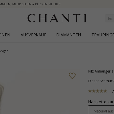
NE
IONEN
AUSVERKAUF
DIAMANTEN
TRAURING
änger
Pilz Anhänger a
Dieser Schmu
Halskette kau
Material au