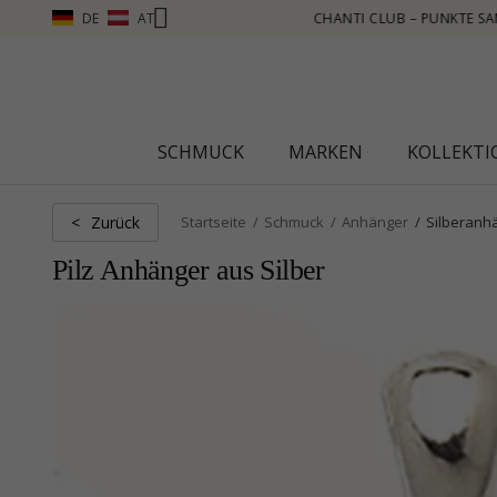
DE
AT
TE SAMMELN, MEHR SEHEN – KLICKEN SIE HIER
SCHMUCK
MARKEN
KOLLEKT
Zurück
<
Startseite
Schmuck
Anhänger
Silberanh
Pilz Anhänger aus Silber