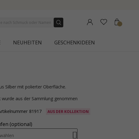
W COLLECTION | AURA
E
NEUHEITEN
GESCHENKIDEEN
us Silber mit polierter Oberfläche.
ck wurde aus der Sammlung genommen
Artikelnummer
81917
AUS DER KOLLEKTION
fen (optional)
swählen