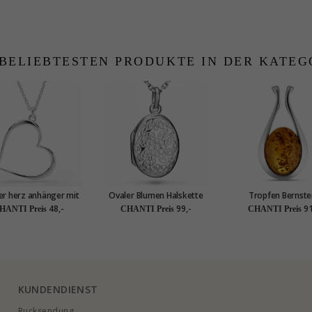
 BELIEBTESTEN PRODUKTE IN DER KATEG
r herz anhänger mit
Ovaler Blumen Halskette
Tropfen Bernste
lskette aus silber
aus Silber und Medaillon
Anhänger aus Sil
48,-
99,-
91
HANTI Preis
CHANTI Preis
CHANTI Preis
aus Silber
KUNDENDIENST
Rucksendung