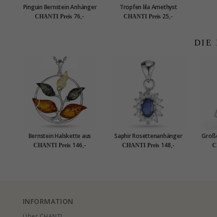
Pinguin Bernstein Anhänger
Tropfen lila Amethyst
aus Silber
Anhänger aus Silber - Loom
76,-
25,-
CHANTI Preis
CHANTI Preis
Stones
DIE
Bernstein Halskette aus
Saphir Rosettenanhänger
Große
Silber und Anhänger aus
aus rhodiniertem Silber
ha
146,-
148,-
CHANTI Preis
CHANTI Preis
C
Silber
INFORMATION
Über CHANTI