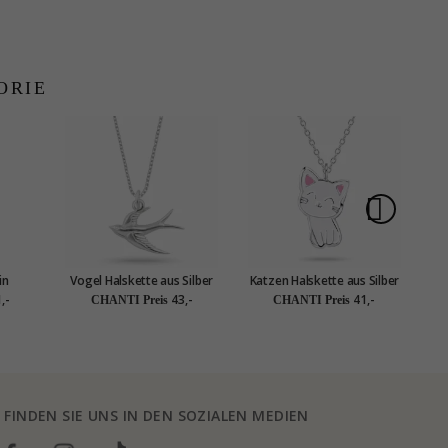
ORIE
in
Vogel Halskette aus Silber
Katzen Halskette aus Silber
ber
und Anhänger aus Silber
und Anhänger aus Silber -
Ha
,-
43,-
41,-
CHANTI Preis
CHANTI Preis
Little Ones
FINDEN SIE UNS IN DEN SOZIALEN MEDIEN