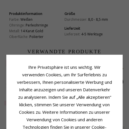
Produktinformation
Größe
Farbe:
Weißen
Durchmesser:
8,0 - 8,5 mm
Ohrringe:
Perleohrringe
Lieferzeit
Metall:
14 Karat Gold
Lieferzeit:
4-5 Werktage
Oberfläche:
Polierter
VERWANDTE PRODUKTE
SALE
30%
SALE
15%
Ihre Privatsphäre ist uns wichtig. Wir
verwenden Cookies, um Ihr Surferlebnis zu
verbessern, Ihnen personalisierte Werbung und
Inhalte anzuzeigen und unseren Datenverkehr
zu analysieren. Indem Sie auf „Alle akzeptieren“
5 mm altrosa
6 mm Silber weiß
5,5 mm altrosa
Perleohrringe in 14
Perleohrringe in 14
Perleohrringe in 14
EXTRA
262,-
EXTRA
229,-
224,-
CHANTI Preis
klicken, stimmen Sie unserer Verwendung von
Karat Gold
Karat Gold
Karat Gold
Cookies zu. Weitere Informationen zu unserer
KUNDEN KAUFTEN AUCH
Verwendung von Cookies und anderen
Technologien finden Sie in unserer Cookie-