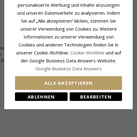
personalisierte Werbung und Inhalte anzuzeigen
und unseren Datenverkehr zu analysieren. Indem
Sie auf „Alle akzeptieren“ klicken, stimmen Sie
unserer Verwendung von Cookies zu. Weitere
Informationen zu unserer Verwendung von
Fassung
Cookies und anderen Technologien finden Sie in
nschliff
Höhe Ohne Öse:
17,0 mm
unserer Cookie-Richtlinie.
Cookie-Richtlinie
und auf
m
Breite:
11,1 mm
der Google Business Data Answers-Website.
Zirkon
Google Business Data Answers
ALLE AKZEPTIEREN
KUNDEN KAUFTEN AUCH
ABLEHNEN
BEARBEITEN