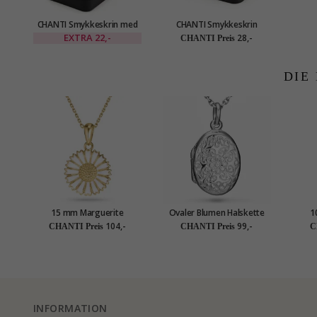
CHANTI Smykkeskrin med
CHANTI Smykkeskrin
spejl Schmuckschatulle in
Schmuckschatulle in
EXTRA
22,-
28,-
CHANTI Preis
Kunstleder
Kunstleder
DIE
15 mm Marguerite
Ovaler Blumen Halskette
1
Halskette mit Anhänger aus
aus Silber und Medaillon
Halske
104,-
99,-
CHANTI Preis
CHANTI Preis
C
vergoldetem Sterlingsilber
aus Silber
- Marie
INFORMATION