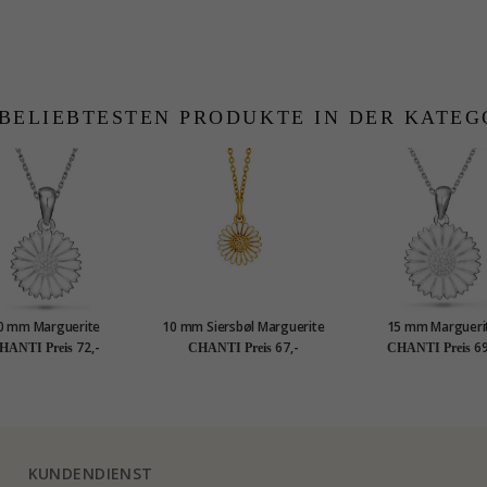
 BELIEBTESTEN PRODUKTE IN DER KATEG
0 mm Marguerite
10 mm Siersbøl Marguerite
15 mm Margueri
tte aus Silber - Marie
Anhänger mit Halskette in
Halskette aus Silber 
72,-
67,-
69
HANTI Preis
CHANTI Preis
CHANTI Preis
vergoldetem Sterlingsilber
weißem Zirkon
KUNDENDIENST