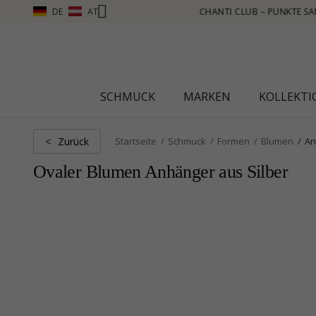
DE
AT
UNKTE SAMMELN, MEHR SEHEN – KLICKEN SIE HIER
SCHMUCK
MARKEN
KOLLEKT
Zurück
<
Startseite
Schmuck
Formen
Blumen
An
Ovaler Blumen Anhänger aus Silber