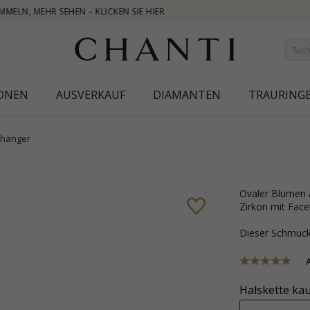
IONEN
AUSVERKAUF
DIAMANTEN
TRAURING
hänger
ovaler Blumen Anhänger aus Silber mit polierter Oberfläche und weißem
Zirkon mit Facet
Dieser Schmu
Halskette kau