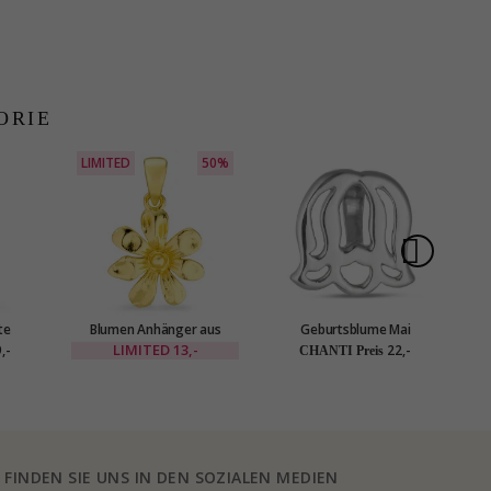
ORIE
LIMITED
50%
te
Blumen Anhänger aus
Geburtsblume Mai
- Marie
vergoldetes Messing - Eliné
Maiglöckchen Anhänger
Ha
LIMITED
13,-
,-
22,-
CHANTI Preis
aus Silber
FINDEN SIE UNS IN DEN SOZIALEN MEDIEN