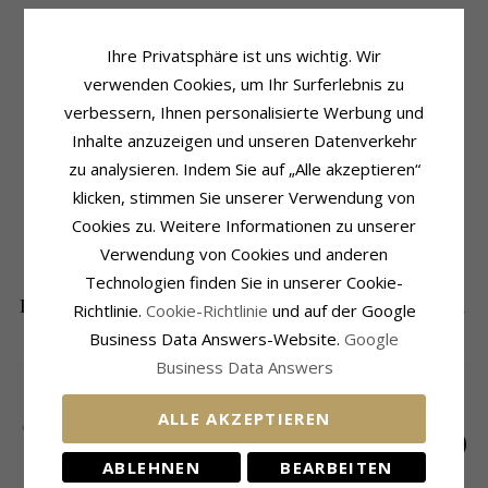
Produktinformation
Schmuckstein
Ihre Privatsphäre ist uns wichtig. Wir
Form:
Ovalen
Stückzahl:
2
verwenden Cookies, um Ihr Surferlebnis zu
Ohrringe:
Ohrringe
Schliff:
Cabochon-Schliff
verbessern, Ihnen personalisierte Werbung und
Metall:
Silber
Schmuckstein:
Onyx
Inhalte anzuzeigen und unseren Datenverkehr
Oberfläche:
Polierter
Größe
zu analysieren. Indem Sie auf „Alle akzeptieren“
Höhe:
10,0 mm
Breite:
6,0 mm
klicken, stimmen Sie unserer Verwendung von
Cookies zu. Weitere Informationen zu unserer
Lieferzeit
Lieferzeit:
4-5 Werktage
Verwendung von Cookies und anderen
Technologien finden Sie in unserer Cookie-
DIE BELIEBTESTEN PRODUKTE IN DER
Richtlinie.
Cookie-Richtlinie
und auf der Google
KATEGORIE
Business Data Answers-Website.
Google
Business Data Answers
ALLE AKZEPTIEREN
ABLEHNEN
BEARBEITEN