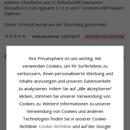
polierter Oberfläche und 10 Brillantschliff Diamanten
Wesselton/SI mit ingesamt 0,12 ct und 2 Facettenschliff blauem
Saphiren.
Dieser Schmuck wurde aus der Sammlung genommen
Artikelnummer
22054373
AUS DER KOLLEKTION
490,-
CHANTI Preis
Ihre Privatsphäre ist uns wichtig. Wir
verwenden Cookies, um Ihr Surferlebnis zu
verbessern, Ihnen personalisierte Werbung und
Inhalte anzuzeigen und unseren Datenverkehr
Produktinformation
Schmuckstein
zu analysieren. Indem Sie auf „Alle akzeptieren“
Form:
Stern
Stückzahl:
10
Schmuckstein:
Diamant
Schliff:
Brillantschliff
klicken, stimmen Sie unserer Verwendung von
Material:
Weißgold
Schmuckstein:
Diamant
Cookies zu. Weitere Informationen zu unserer
Ohrringe:
Ohrringe
Diamantfarbe:
Wesselton
Verwendung von Cookies und anderen
Metall:
14 Karat Weißgold
Diamantreinheit:
SI
Technologien finden Sie in unserer Cookie-
Oberfläche:
Polierter
Karat:
0,12
Richtlinie.
Cookie-Richtlinie
und auf der Google
Schmuckstein
Größe