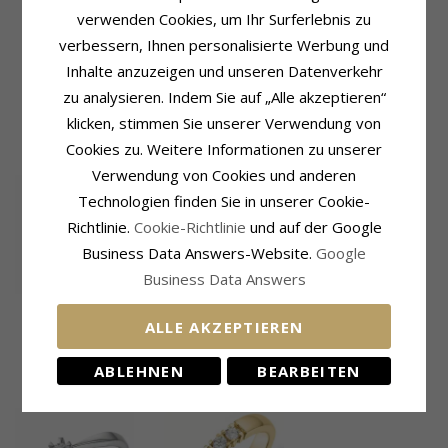
Ringschiene
Lieferzeit
verwenden Cookies, um Ihr Surferlebnis zu
Breite, Oben:
2,8 mm
Größe Auf Lager:
4-5 Werktage
verbessern, Ihnen personalisierte Werbung und
Breite, Unten:
2,6 mm
Inhalte anzuzeigen und unseren Datenverkehr
Dicke, Oben:
2,2 mm
Dicke, Unten:
1,4 mm
zu analysieren. Indem Sie auf „Alle akzeptieren“
klicken, stimmen Sie unserer Verwendung von
VERWANDTE PRODUKTE
Cookies zu. Weitere Informationen zu unserer
Verwendung von Cookies und anderen
Technologien finden Sie in unserer Cookie-
Richtlinie.
Cookie-Richtlinie
und auf der Google
Business Data Answers-Website.
Google
Business Data Answers
Eng Diamant
Weißgold
ALLE AKZEPTIEREN
939,-
CHANTI Preis
Memoirering in 14
Karat Weißgold 0,154
ABLEHNEN
BEARBEITEN
ct
KUNDEN KAUFTEN AUCH