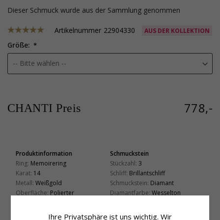
Dieser Schmuck wurde aus der Sammlung genommen
Artikelnummer
22904330
AUS DER KOLLEKTION
Größe:
778,-
CHANTI Preis
Produktinformation
Schmuckstein
Ring:
Memoirering
Stückzahl:
3
Karat:
14
Schliff:
Brillantschliff
Metall:
Weißgold
Schmuckstein:
Diamant
Oberfläche:
Polierter
Diamantfarbe:
Wesselton
Diamantreinheit:
SI
Karat:
3 X 0,05
Ihre Privatsphäre ist uns wichtig. Wir