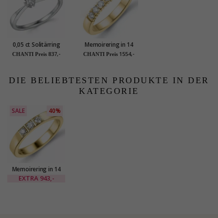
0,05 ct Solitärring
Memoirering in 14
aus 14 Karat
karat gold 5 x 0,05 ct
837,-
1554,-
CHANTI Preis
CHANTI Preis
Weißgold
DIE BELIEBTESTEN PRODUKTE IN DER
KATEGORIE
SALE
40%
Memoirering in 14
Karat Gold 3 x 0,05 ct
EXTRA
943,-