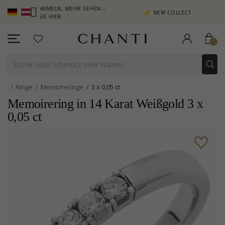
TE SAMMELN, MEHR SEHEN –
NEW COLLECTION | AURA
KEN SIE HIER
Ringe
Memoireringe
3 x 0,05 ct
Memoirering in 14 Karat Weißgold 3 x
0,05 ct