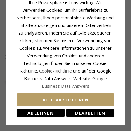
Ihre Privatsphäre ist uns wichtig. Wir
verwenden Cookies, um Ihr Surferlebnis zu
verbessern, Ihnen personalisierte Werbung und
Produktinformation
Größe
Inhalte anzuzeigen und unseren Datenverkehr
Ohrringe:
Blumenohrringe
Durchmesser:
5,9 mm
zu analysieren. Indem Sie auf „Alle akzeptieren“
Metall:
Vergoldetem Sterlingsilber
Lieferzeit
Oberfläche:
Polierter
klicken, stimmen Sie unserer Verwendung von
Lieferzeit:
4-5 Werktage
Cookies zu. Weitere Informationen zu unserer
Verwendung von Cookies und anderen
DIE BELIEBTESTEN PRODUKTE IN DER
Technologien finden Sie in unserer Cookie-
KATEGORIE
Richtlinie.
Cookie-Richtlinie
und auf der Google
SALE
30%
Business Data Answers-Website.
Google
Business Data Answers
ALLE AKZEPTIEREN
12 mm Marguerite
Wasserfester Blumen
Blumen Ohrringe in
ABLEHNEN
BEARBEITEN
Ohrstecker in
Ohrringe in
vergoldetem
EXTRA
28,-
47,-
60,-
CHANTI Preis
CHANTI Preis
vergoldetem
vergoldetem
Sterlingsilber
Sterlingsilber - Marie
Edelstahl - OCEANA