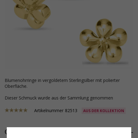
Blumenohrringe in vergoldetem Sterlingsilber mit polierter
Oberfläche.
Dieser Schmuck wurde aus der Sammlung genommen
Artikelnummer
82513
AUS DER KOLLEKTION
34,-
CHANTI Preis