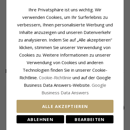
Ihre Privatsphäre ist uns wichtig. Wir
verwenden Cookies, um Ihr Surferlebnis zu
Produktinformation
Größe
verbessern, Ihnen personalisierte Werbung und
Form:
Abstraktem
Höhe:
12,8 mm
Inhalte anzuzeigen und unseren Datenverkehr
Ohrringe:
Ohrsteck
Breite:
6,3 mm
Metall:
Silber
zu analysieren. Indem Sie auf „Alle akzeptieren“
Lieferzeit
Metall:
Vergoldetem Silber
klicken, stimmen Sie unserer Verwendung von
Lieferzeit:
4-5 Werktage
Oberfläche:
Cookies zu. Weitere Informationen zu unserer
Polierter Und Sandgestrahlter
Verwendung von Cookies und anderen
Technologien finden Sie in unserer Cookie-
DIE BELIEBTESTEN PRODUKTE IN DER
Richtlinie.
Cookie-Richtlinie
und auf der Google
KATEGORIE
Business Data Answers-Website.
Google
SALE
25%
Business Data Answers
ALLE AKZEPTIEREN
ABLEHNEN
BEARBEITEN
Lange Tropfen
Abstrakt Ohrringe in
Herz Ohrstecker in
Ohrringe in
9 Karat Gold und
rhodiniertem Silber
EXTRA
231,-
51,-
76,-
CHANTI Preis
CHANTI Preis