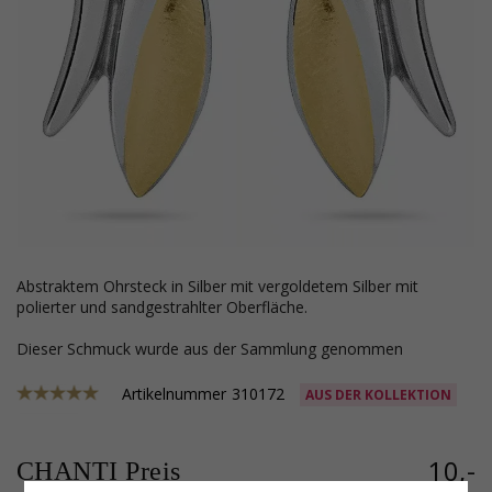
abstraktem Ohrsteck in Silber mit vergoldetem Silber mit
polierter und sandgestrahlter Oberfläche.
Dieser Schmuck wurde aus der Sammlung genommen
Artikelnummer
310172
AUS DER KOLLEKTION
10,-
CHANTI Preis