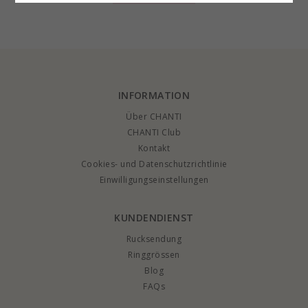
rhodiniertem Silber
Weißgold mit
mit vergoldetem
Sterlingsilber
INFORMATION
Über CHANTI
CHANTI Club
Kontakt
Cookies- und Datenschutzrichtlinie
Einwilligungseinstellungen
KUNDENDIENST
Rucksendung
Ringgrössen
Blog
FAQs